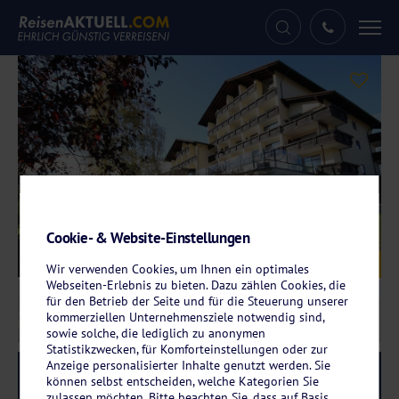
Tog
nav
Cookie- & Website-Einstellungen
Galerie
© Der Wolfshof
Wir verwenden Cookies, um Ihnen ein optimales
Webseiten-Erlebnis zu bieten. Dazu zählen Cookies, die
für den Betrieb der Seite und für die Steuerung unserer
kommerziellen Unternehmensziele notwendig sind,
sowie solche, die lediglich zu anonymen
Statistikzwecken, für Komforteinstellungen oder zur
Anzeige personalisierter Inhalte genutzt werden. Sie
Reise-Code:
wola
RRR+
können selbst entscheiden, welche Kategorien Sie
zulassen möchten. Bitte beachten Sie, dass auf Basis