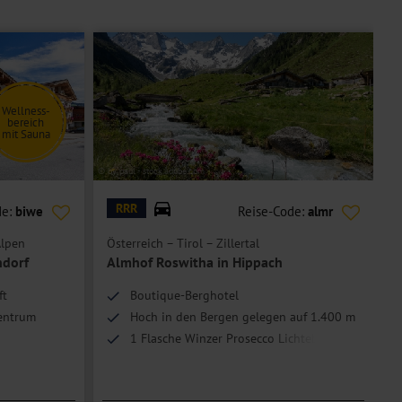
Wellness-
bereich
mit Sauna
© by paul - stock.adobe.com
© H
RRR
de:
biwe
Reise-Code:
almr
Alpen
Österreich – Tirol – Zillertal
Ö
ndorf
Almhof Roswitha in Hippach
H
ft
Boutique-Berghotel
zentrum
Hoch in den Bergen gelegen auf 1.400 m
1 Flasche Winzer Prosecco Lichteben inkl.
arkeit