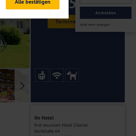
159 ,-
Alle bestätigen
rheitsrelevante
ofil eingeloggt bleiben
Anmelden
ellen.
Termine & Preise
nicht mehr anzeigen
tiken und Analysen. Mithilfe
Web-Auftritts ermitteln und
n es zu einer Drittlands
er Daten finden Sie in unseren
Galerie
Ihr Hotel
first mountain Hotel Zillertal
Dorfstraße 64