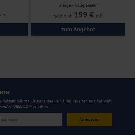
n
3 Tage • Halbpension
159 €
p.P.
schon ab
p.P.
zum Angebot
etter
e Reiseangebote, Urlaubsideen und Neuigkeiten aus der Welt
isen
AKTUELL.COM
erhalten:
Anmelden