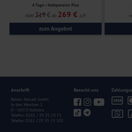
4 Tage • Halbpension Plus
269 €
319
€
statt
ab
p.P.
s
zum Angebot
Anschrift
Besucht uns
Zahlungs
Reisen Aktuell GmbH
In den Weniken 1
D - 56070 Koblenz
Telefon:
0261 / 29 35 19 71
Telefax: 0261 / 29 35 19 102