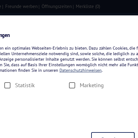
e
Freunde werben
Öffnungszeiten
Merkliste (
0
)
isen
Kreuzfahrten
Flugreisen
ungen
 ein optimales Webseiten-Erlebnis zu bieten. Dazu zählen Cookies, die f
ellen Unternehmensziele notwendig sind, sowie solche, die lediglich zu 
nzeige personalisierter Inhalte genutzt werden. Sie können selbst entsc
n Sie, dass auf Basis Ihrer Einstellungen womöglich nicht mehr alle Funkt
rmationen finden Sie in unseren
Datenschutzhinweisen
.
Statistik
Marketing