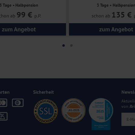
3 Tage • Halbpension
3 Tage • Halbpensio
99 €
135 €
chon ab
p.P.
schon ab
zum Angebot
zum Angebot
arten
Sicherheit
Newsl
Aktuell
von
Re