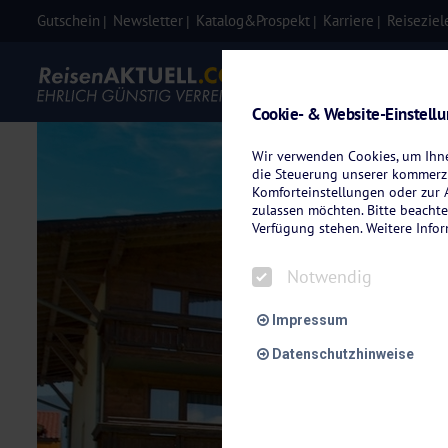
Gutschein
Newsletter
Katalog&Prospekt
Karriere
Reiseziel
Eigenanre
Cookie- & Website-Einstell
Wir verwenden Cookies, um Ihnen
die Steuerung unserer kommerzi
Komforteinstellungen oder zur A
zulassen möchten. Bitte beachte
Verfügung stehen. Weitere Info
Notwendig
Impressum
Datenschutzhinweise