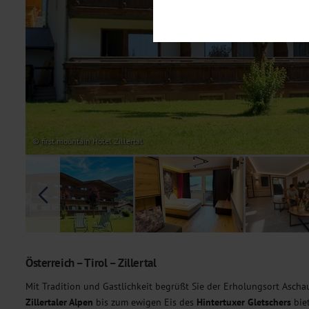
Notwendig
Diese Cookies sind für den Bet
Funktionalitäten. Außerdem könn
möchten, um Ihnen unsere Dienst
Statistik
Um unser Angebot und unsere Web
dieser Cookies können wir beisp
unsere Inhalte optimieren. Wir 
Übermittlung, der auf unsere We
Datenschutzhinweisen
. Sie kön
© first mountain Hotel Zillertal
Marketing
Diese Cookies werden genutzt, u
Österreich – Tirol – Zillertal
Mit Tradition und Gastlichkeit begrüßt Sie der Erholungsort Ascha
Zillertaler Alpen
bis zum ewigen Eis des
Hintertuxer Gletschers
biet