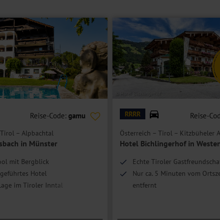
enoviert und bieten Bad oder Dusche/WC, Föhn und TV.
t für eine Person.
alkon mit Blick in das Zillertal und auf die umliegenden Berge.
rdseite des Hotels.
© Hotel Bichlingerhof
ch ein Bad teilen und sind teilweise im Nebenhaus gelegen.
RRRR
Reise-Code:
gamu
Reise-Co
Tirol – Alpbachtal
Österreich – Tirol – Kitzbüheler 
sbach in Münster
Hotel Bichlingerhof in Weste
ol mit Bergblick
Echte Tiroler Gastfreundscha
geführtes Hotel
Nur ca. 5 Minuten vom Orts
age im Tiroler Inntal
entfernt
 nur ca. 20 km entfernt
Zimmerupgrade nach Verfügb