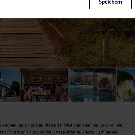
Speichern
rieb der Seite unbedingt notwendig und ermöglichen beispielsweise siche
en wir mit dieser Art von Cookies ebenfalls erkennen, ob Sie in Ihrem Pr
e bei einem erneuten Besuch unserer Seite schneller zur Verfügung zu st
seite weiter zu verbessern, erfassen wir anonymisierte Daten für Statis
ielsweise die Besucherzahlen und den Effekt bestimmter Seiten unseres 
nutzen hierfür Dienste von Google und Facebook. Durch diese Dienste kan
bsite erfassten Daten, kommen. Weitere Hinweise zu der Verarbeitung Ihr
nen Ihre Einwilligung jederzeit in den
Cookie-Einstellungen
widerrufen.
m Ihnen personalisierte Inhalte, passend zu Ihren Interessen anzuzeigen.
an einem der schönsten Plätze der Welt
. Genießen Sie dort, wo man
sten Sandstrand Rügens! Die Ostsee erfahren, riechen, schmecken,