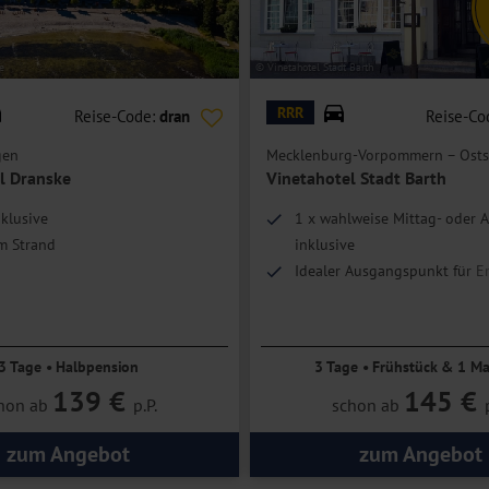
 eine Schlafmöglichkeit für eine Person.
e
© Vinetahotel Stadt Barth
RRR
Reise-Code:
dran
Reise-Co
gen
Mecklenburg-Vorpommern – Osts
l Dranske
Vinetahotel Stadt Barth
klusive
1 x wahlweise Mittag- oder 
m Strand
inklusive
Idealer Ausgangspunkt für 
3 Tage • Halbpension
3 Tage • Frühstück & 1 Ma
139 €
145 €
hon ab
p.P.
schon ab
zum Angebot
zum Angebot