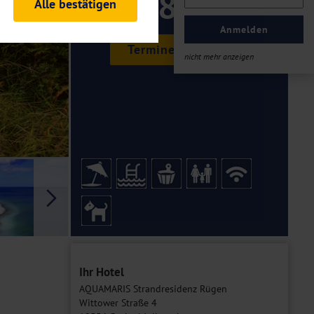
189 ,-
Alle bestätigen
rheitsrelevante
ofil eingeloggt bleiben
Anmelden
ellen.
Termine & Preise
nicht mehr anzeigen
tiken und Analysen. Mithilfe
Web-Auftritts ermitteln und
n es zu einer Drittlands
er Daten finden Sie in unseren
Galerie
Ihr Hotel
AQUAMARIS Strandresidenz Rügen
Wittower Straße 4