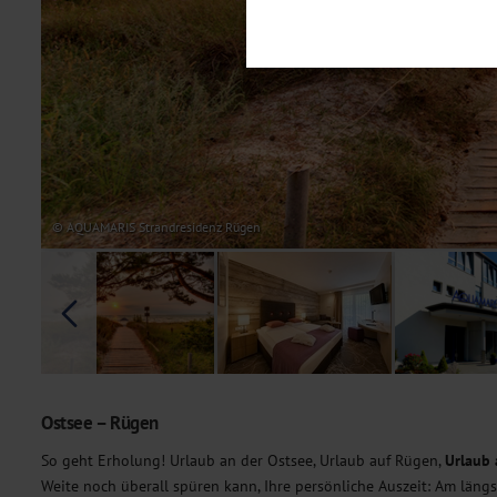
Notwendig
Diese Cookies sind für den Bet
Funktionalitäten. Außerdem könn
möchten, um Ihnen unsere Dienst
Statistik
Um unser Angebot und unsere Web
dieser Cookies können wir beisp
unsere Inhalte optimieren. Wir 
Übermittlung, der auf unsere We
Datenschutzhinweisen
. Sie kön
© AQUAMARIS Strandresidenz Rügen
Marketing
Diese Cookies werden genutzt, u
Ostsee – Rügen
So geht Erholung! Urlaub an der Ostsee, Urlaub auf Rügen,
Urlaub 
Weite noch überall spüren kann, Ihre persönliche Auszeit: Am läng