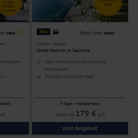
Idyllische
in das
Lage
Vineta-
Museum
© konradkerker - stock.adobe.com
© M
RRR
de:
vsba
Reise-Code:
samu
ee
Ostsee – Rügen
O
Hotel Mukran in Sassnitz
H
Abendessen
Nahe Nationalpark Jasmund und
Königsstuhl
Erkundungen
Zwischen Küste und Wald
hlzeit
4 Tage • Halbpension
179 €
p.P.
schon ab
p.P.
zum Angebot