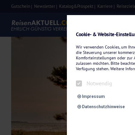
Gutschein
Newsletter
Katalog&Prospekt
Karriere
Reiseziel
Eigenanre
Cookie- & Website-Einstell
Wir verwenden Cookies, um Ihnen
die Steuerung unserer kommerzi
Komforteinstellungen oder zur A
zulassen möchten. Bitte beachte
Verfügung stehen. Weitere Info
Notwendig
Impressum
Datenschutzhinweise