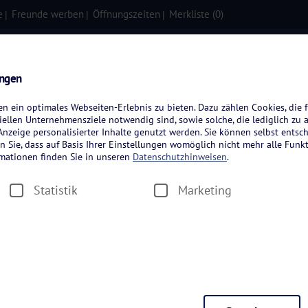
e
Freunde werben
Öffnungszeiten
Merkliste (
0
)
isen
Kreuzfahrten
Flugreisen
ungen
 ein optimales Webseiten-Erlebnis zu bieten. Dazu zählen Cookies, die f
ellen Unternehmensziele notwendig sind, sowie solche, die lediglich zu 
nzeige personalisierter Inhalte genutzt werden. Sie können selbst entsc
n Sie, dass auf Basis Ihrer Einstellungen womöglich nicht mehr alle Funkt
rmationen finden Sie in unseren
Datenschutzhinweisen
.
Statistik
Marketing