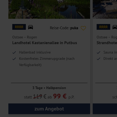
einen Balkon oder Terrasse.
Einzelzimmer
bieten bei gleicher Ausstattung wie die Doppelzimmer
© Landhotel Kastanienallee
© Standhotel Dransk
Hoteleinrichtungen und Zimmerausstattung teilweise gegen Gebühr.
RRRR
RRRR
Reise-Code:
puka
Ostsee – Rügen
Ostsee – Rü
Landhotel Kastanienallee in Putbus
Strandhote
Hallenbad inklusive
Sauna in
Kostenfreies Zimmerupgrade (nach
Direkt a
Verfügbarkeit)
10.000 m² große Gartenanlage
3 Tage • Halbpension
99 €
119
€
statt
ab
p.P.
sc
zum Angebot