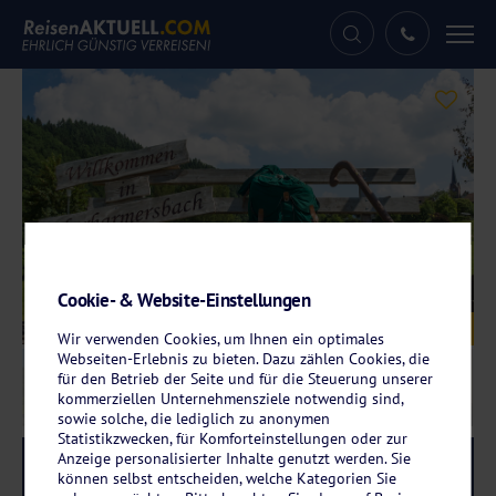
Tog
nav
Cookie- & Website-Einstellungen
Galerie
© fineart-collection - stock.adobe.com
Wir verwenden Cookies, um Ihnen ein optimales
Webseiten-Erlebnis zu bieten. Dazu zählen Cookies, die
für den Betrieb der Seite und für die Steuerung unserer
kommerziellen Unternehmensziele notwendig sind,
sowie solche, die lediglich zu anonymen
Statistikzwecken, für Komforteinstellungen oder zur
Anzeige personalisierter Inhalte genutzt werden. Sie
Reise-Code:
baer
RRR
können selbst entscheiden, welche Kategorien Sie