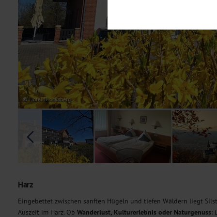
Notwendig
Diese Cookies sind für den Bet
Funktionalitäten. Außerdem könn
möchten, um Ihnen unsere Dienst
Statistik
Um unser Angebot und unsere Web
dieser Cookies können wir beisp
unsere Inhalte optimieren. Wir 
Übermittlung, der auf unsere We
Datenschutzhinweisen
. Sie kön
© Hotel Blocksberg
Marketing
Diese Cookies werden genutzt, u
Harz
Eingebettet zwischen sanften Hügeln und tiefen Wäldern liegt Sils
Auszeit im Harz. Ob
Wanderlust, Kulturerlebnis oder Naturgenuss
: