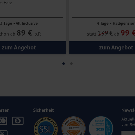
m Harz
3 Tage • All Inclusive
4 Tage • Halbpensio
89 €
99 
139
€
chon ab
p.P.
statt
ab
zum Angebot
zum Angebot
arten
Sicherheit
Newsl
Aktuell
von
Re