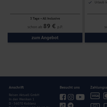
Urlaub i
3 Tage • All Inclusive
89 €
schon ab
p.P.
s
zum Angebot
Anschrift
Besucht uns
Zahlungs
Reisen Aktuell GmbH
In den Weniken 1
D - 56070 Koblenz