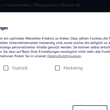
e
Freunde werben
Öffnungszeiten
Merkliste (
0
)
isen
Kreuzfahrten
Flugreisen
ungen
 ein optimales Webseiten-Erlebnis zu bieten. Dazu zählen Cookies, die f
ellen Unternehmensziele notwendig sind, sowie solche, die lediglich zu 
nzeige personalisierter Inhalte genutzt werden. Sie können selbst entsc
n Sie, dass auf Basis Ihrer Einstellungen womöglich nicht mehr alle Funkt
rmationen finden Sie in unseren
Datenschutzhinweisen
.
Statistik
Marketing