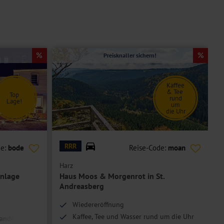
Preisknaller sichern!
Kaffee
& Tee
Top
rund
Lage!
um
die Uhr
© dmaphoto - stock.adobe.com
© A
RRR
de:
bode
Reise-Code:
moan
Harz
H
nlage
Haus Moos & Morgenrot in St.
Andreasberg
Wiedereröffnung
Kaffee, Tee und Wasser rund um die Uhr
Wanderungen