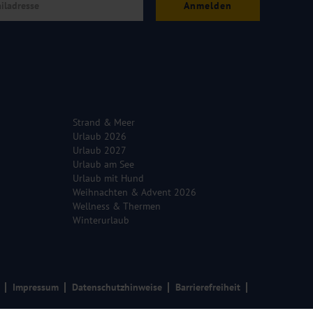
Anmelden
Strand & Meer
Urlaub 2026
Urlaub 2027
Urlaub am See
Urlaub mit Hund
Weihnachten & Advent 2026
Wellness & Thermen
Winterurlaub
Impressum
Datenschutzhinweise
Barrierefreiheit