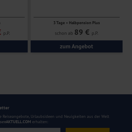
n
3 Tage • Halbpension Plus
€
89 €
p.P.
schon ab
p.P.
zum Angebot
etter
e Reiseangebote, Urlaubsideen und Neuigkeiten aus der Welt
isen
AKTUELL.COM
erhalten: