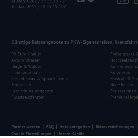
Telefon:
0261 / 29 35 19 71
Telefax: 0261 / 29 35 19 102
Günstige Reiseangebote zu PKW-Eigenanreisen, Kreuzfahrt
99 Euro Knaller
Freizeitparks 
Autorundreisen
Hochseekreuzf
Berge & Wälder
Kur- & Gesund
Familienurlaub
Kurzreisen
Ferienhäuser & Appartements
Musicals & Sh
Flugreisen
Neue Reisen
Last Minute Angebote
Preisaktionen
Flusskreuzfahrten
Premium Hote
Partner werden
FAQ
Hotelkategorien
Reiseversicherungen
Cookie-Einstellungen
Unsere Kanäle