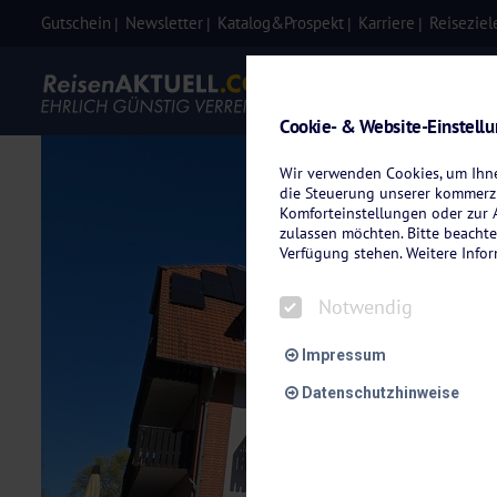
Gutschein
Newsletter
Katalog&Prospekt
Karriere
Reiseziel
Eigenanre
Cookie- & Website-Einstell
Wir verwenden Cookies, um Ihnen
die Steuerung unserer kommerzi
Komforteinstellungen oder zur A
zulassen möchten. Bitte beachte
Verfügung stehen. Weitere Info
Notwendig
Impressum
Datenschutzhinweise