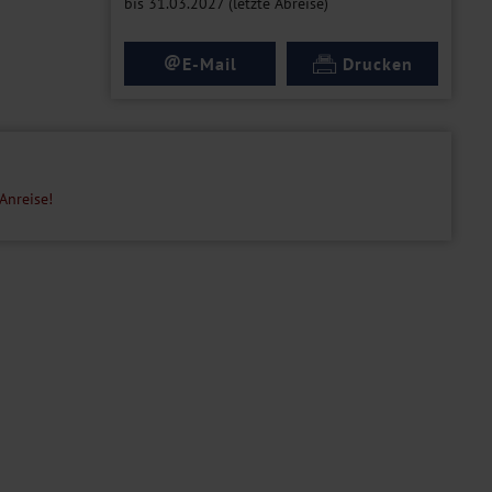
bis 31.03.2027 (letzte Abreise)
@
E-Mail
Drucken
Anreise!