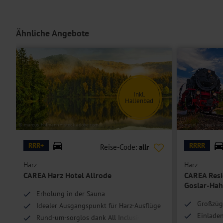
Ähnliche Angebote
Inkl.
Hallenbad
© marcus_hofmann – stock.adobe.com
© mojolo – stock.ad
RRR+
RRRR
Reise-Code:
allr
Harz
Harz
CAREA Harz Hotel Allrode
CAREA Resi
Goslar-Hah
Erholung in der Sauna
Großzüg
Idealer Ausgangspunkt für Harz-Ausflüge
Einladen
Rund-um-sorglos dank All Inclusive