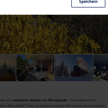
Speichern
rieb der Seite unbedingt notwendig und ermöglichen beispielsweise siche
en wir mit dieser Art von Cookies ebenfalls erkennen, ob Sie in Ihrem Pr
e bei einem erneuten Besuch unserer Seite schneller zur Verfügung zu st
seite weiter zu verbessern, erfassen wir anonymisierte Daten für Statis
ielsweise die Besucherzahlen und den Effekt bestimmter Seiten unseres 
nutzen hierfür Dienste von Google und Facebook. Durch diese Dienste kan
bsite erfassten Daten, kommen. Weitere Hinweise zu der Verarbeitung Ihr
nen Ihre Einwilligung jederzeit in den
Cookie-Einstellungen
widerrufen.
m Ihnen personalisierte Inhalte, passend zu Ihren Interessen anzuzeigen.
tedt, ein
malerischer Ortsteil von Wernigerode
– hier beginnt Ihre
 Diese Reise öffnet Türen zu beeindruckenden Panoramen, faszinierenden