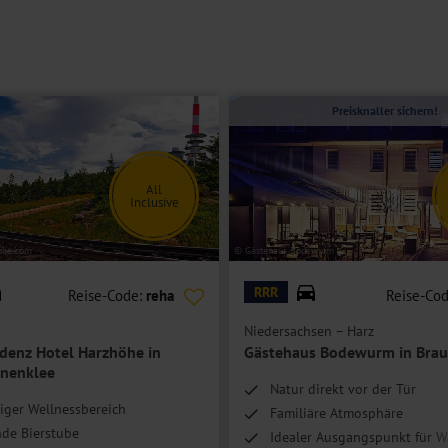
Preisknaller sichern!
All
Inclusive
obe.com
© Gästehaus Bodewurm
RRR
Reise-Code:
reha
Reise-Co
Niedersachsen – Harz
denz Hotel Harzhöhe in
Gästehaus Bodewurm in Brau
nenklee
Natur direkt vor der Tür
iger Wellnessbereich
Familiäre Atmosphäre
de Bierstube
Idealer Ausgangspunkt für 