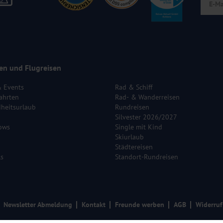
en und Flugreisen
& Events
Rad & Schiff
ahrten
Rad- & Wanderreisen
heitsurlaub
Rundreisen
Silvester 2026/2027
ows
Single mit Kind
Skiurlaub
Städtereisen
ls
Standort-Rundreisen
Newsletter Abmeldung
Kontakt
Freunde werben
AGB
Widerruf