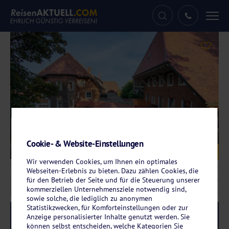
Tog
nav
Cookie- & Website-Einstellungen
Galerie
© ReisenAKTUELL GmbH
Wir verwenden Cookies, um Ihnen ein optimales
Webseiten-Erlebnis zu bieten. Dazu zählen Cookies, die
für den Betrieb der Seite und für die Steuerung unserer
kommerziellen Unternehmensziele notwendig sind,
sowie solche, die lediglich zu anonymen
Statistikzwecken, für Komforteinstellungen oder zur
Reise-Code:
dest
RRR
Anzeige personalisierter Inhalte genutzt werden. Sie
können selbst entscheiden, welche Kategorien Sie