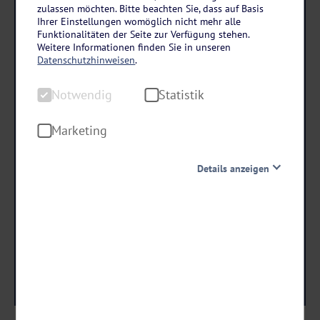
Baden-Württemberg – Schwarzwald
zulassen möchten. Bitte beachten Sie, dass auf Basis
Ihrer Einstellungen womöglich nicht mehr alle
Hotel Der Hirschen in St. Märgen
Funktionalitäten der Seite zur Verfügung stehen.
3 Tage • Halbpension
Weitere Informationen finden Sie in unseren
Datenschutzhinweisen
.
Modernes Traditionshotel
Garten, Terrasse & Biergarten
Notwendig
Statistik
Marketing
schon ab €
155 ,-
Details anzeigen
Notwendig
Termine & Preise
Diese Cookies sind für den Betrieb der Seite unbedingt
notwendig und ermöglichen beispielsweise
sicherheitsrelevante Funktionalitäten. Außerdem
können wir mit dieser Art von Cookies ebenfalls
erkennen, ob Sie in Ihrem Profil eingeloggt bleiben
möchten, um Ihnen unsere Dienste bei einem erneuten
Besuch unserer Seite schneller zur Verfügung zu stellen.