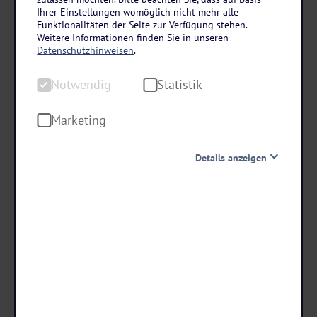
Polnische Ostsee
Ihrer Einstellungen womöglich nicht mehr alle
Silvester im Hotel Grand Laola Vital & SPA in
Funktionalitäten der Seite zur Verfügung stehen.
Weitere Informationen finden Sie in unseren
Poberow
Datenschutzhinweisen
.
6 Tage • Halbpension
Notwendig
Statistik
Lagerfeuer mit Würstchen & Glühwein
Neujahrsbrunch mit Sekt
Marketing
Inkl. Wellnessbereich
Details anzeigen
schon ab €
659 ,-
Notwendig
Diese Cookies sind für den Betrieb der Seite unbedingt
notwendig und ermöglichen beispielsweise
sicherheitsrelevante Funktionalitäten. Außerdem
Termine & Preise
können wir mit dieser Art von Cookies ebenfalls
erkennen, ob Sie in Ihrem Profil eingeloggt bleiben
möchten, um Ihnen unsere Dienste bei einem erneuten
Besuch unserer Seite schneller zur Verfügung zu stellen.
Statistik