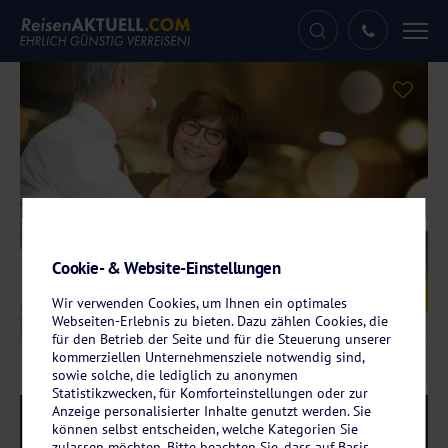
Tog
nav
Cookie- & Website-Einstellungen
Galerie
© goodluz – stock.adobe.com
Wir verwenden Cookies, um Ihnen ein optimales
Webseiten-Erlebnis zu bieten. Dazu zählen Cookies, die
für den Betrieb der Seite und für die Steuerung unserer
kommerziellen Unternehmensziele notwendig sind,
sowie solche, die lediglich zu anonymen
Statistikzwecken, für Komforteinstellungen oder zur
Anzeige personalisierter Inhalte genutzt werden. Sie
Reise-Code:
svplla
RRR
können selbst entscheiden, welche Kategorien Sie
zulassen möchten. Bitte beachten Sie, dass auf Basis