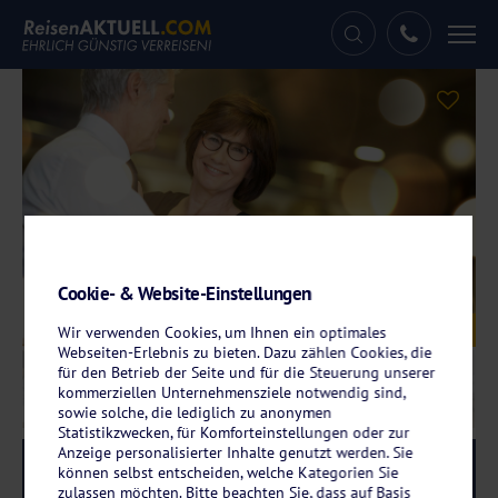
Tog
nav
Cookie- & Website-Einstellungen
Galerie
© goodluz – stock.adobe.com
Wir verwenden Cookies, um Ihnen ein optimales
Webseiten-Erlebnis zu bieten. Dazu zählen Cookies, die
für den Betrieb der Seite und für die Steuerung unserer
kommerziellen Unternehmensziele notwendig sind,
sowie solche, die lediglich zu anonymen
Statistikzwecken, für Komforteinstellungen oder zur
Anzeige personalisierter Inhalte genutzt werden. Sie
Reise-Code:
svplla
RRR
können selbst entscheiden, welche Kategorien Sie
zulassen möchten. Bitte beachten Sie, dass auf Basis