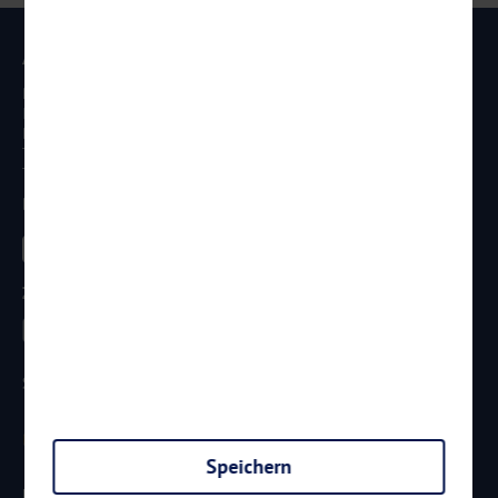
Anschrift
Reisen Aktuell GmbH
In den Weniken 1
D - 56070 Koblenz
Telefon:
0261 / 29 35 19 71
Telefax: 0261 / 29 35 19 102
Besucht uns
Zahlungsarten
Sicherheit
Speichern
Newsletter