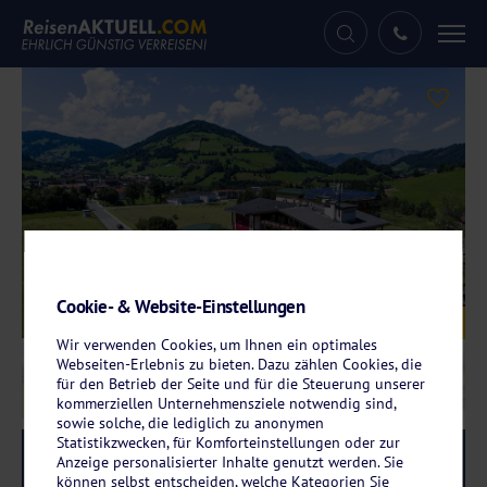
Tog
nav
Cookie- & Website-Einstellungen
Galerie
© Hotel Harfenwirt
Wir verwenden Cookies, um Ihnen ein optimales
Webseiten-Erlebnis zu bieten. Dazu zählen Cookies, die
für den Betrieb der Seite und für die Steuerung unserer
kommerziellen Unternehmensziele notwendig sind,
sowie solche, die lediglich zu anonymen
Statistikzwecken, für Komforteinstellungen oder zur
Reise-Code:
hawi
RRR
Anzeige personalisierter Inhalte genutzt werden. Sie
können selbst entscheiden, welche Kategorien Sie