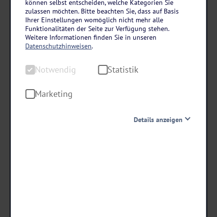
können selbst entscheiden, welche Kategorien Sie
Hessen – Sauerland
zulassen möchten. Bitte beachten Sie, dass auf Basis
Hotel Hochsauerland 2010 in Willingen
Ihrer Einstellungen womöglich nicht mehr alle
Funktionalitäten der Seite zur Verfügung stehen.
4 Tage • Halbpension
Weitere Informationen finden Sie in unseren
Datenschutzhinweisen
.
Top-Lage im Herzen des Hochsauerlands im
heilklimatischen Kurort Willingen
Notwendig
Statistik
1.000 m² Wellnessbereich
Sport- & Aktivprogramm
Marketing
schon ab €
Details anzeigen
259 ,-
Notwendig
Diese Cookies sind für den Betrieb der Seite unbedingt
Termine & Preise
notwendig und ermöglichen beispielsweise
sicherheitsrelevante Funktionalitäten. Außerdem
können wir mit dieser Art von Cookies ebenfalls
erkennen, ob Sie in Ihrem Profil eingeloggt bleiben
möchten, um Ihnen unsere Dienste bei einem erneuten
Besuch unserer Seite schneller zur Verfügung zu stellen.