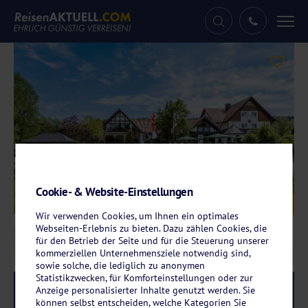
Tog
nav
Cookie- & Website-Einstellungen
Galerie
© Hotel Landgasthof Hessenmühle
Wir verwenden Cookies, um Ihnen ein optimales
Webseiten-Erlebnis zu bieten. Dazu zählen Cookies, die
für den Betrieb der Seite und für die Steuerung unserer
kommerziellen Unternehmensziele notwendig sind,
sowie solche, die lediglich zu anonymen
Statistikzwecken, für Komforteinstellungen oder zur
Reise-Code:
lahe
Anzeige personalisierter Inhalte genutzt werden. Sie
RRR+
können selbst entscheiden, welche Kategorien Sie