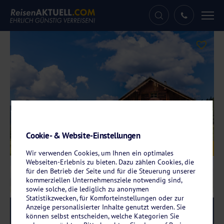
Tog
nav
Cookie- & Website-Einstellungen
Galerie
© Patrick Daxenbichler - stock.adobe.com
Wir verwenden Cookies, um Ihnen ein optimales
Webseiten-Erlebnis zu bieten. Dazu zählen Cookies, die
für den Betrieb der Seite und für die Steuerung unserer
kommerziellen Unternehmensziele notwendig sind,
sowie solche, die lediglich zu anonymen
Statistikzwecken, für Komforteinstellungen oder zur
Anzeige personalisierter Inhalte genutzt werden. Sie
Reise-Code:
posv
RRR
können selbst entscheiden, welche Kategorien Sie