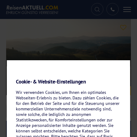
Tog
nav
Cookie- & Website-Einstellungen
Galerie
© janmalburg - stock.adobe.com
Wir verwenden Cookies, um Ihnen ein optimales
Webseiten-Erlebnis zu bieten. Dazu zählen Cookies, die
für den Betrieb der Seite und für die Steuerung unserer
kommerziellen Unternehmensziele notwendig sind,
sowie solche, die lediglich zu anonymen
Statistikzwecken, für Komforteinstellungen oder zur
Anzeige personalisierter Inhalte genutzt werden. Sie
Reise-Code:
svdaun
RRR
können selbst entscheiden, welche Kategorien Sie
zulassen möchten. Bitte beachten Sie, dass auf Basis