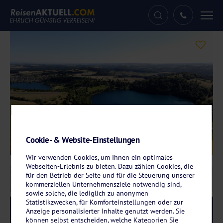
Tog
nav
Cookie- & Website-Einstellungen
Galerie
© SanGero - stock.adobe.com
Wir verwenden Cookies, um Ihnen ein optimales
Webseiten-Erlebnis zu bieten. Dazu zählen Cookies, die
für den Betrieb der Seite und für die Steuerung unserer
kommerziellen Unternehmensziele notwendig sind,
sowie solche, die lediglich zu anonymen
Statistikzwecken, für Komforteinstellungen oder zur
Reise-Code:
daun
RRR
Anzeige personalisierter Inhalte genutzt werden. Sie
können selbst entscheiden, welche Kategorien Sie