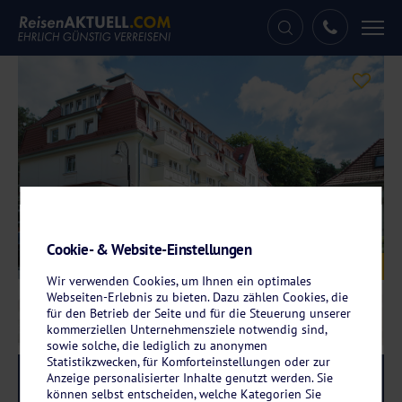
Tog
nav
Cookie- & Website-Einstellungen
Galerie
© Kaiser's Garten Hotel
Wir verwenden Cookies, um Ihnen ein optimales
Webseiten-Erlebnis zu bieten. Dazu zählen Cookies, die
für den Betrieb der Seite und für die Steuerung unserer
kommerziellen Unternehmensziele notwendig sind,
sowie solche, die lediglich zu anonymen
Statistikzwecken, für Komforteinstellungen oder zur
Anzeige personalisierter Inhalte genutzt werden. Sie
Reise-Code:
kgar
RRRR
können selbst entscheiden, welche Kategorien Sie