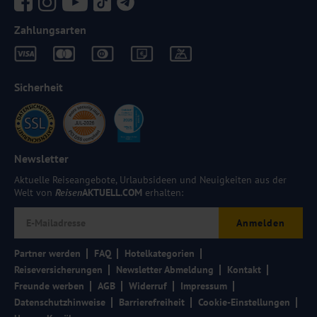
Zahlungsarten
Sicherheit
Newsletter
Aktuelle Reiseangebote, Urlaubsideen und Neuigkeiten aus der
Welt von
Reisen
AKTUELL.COM
erhalten:
Anmelden
Partner werden
FAQ
Hotelkategorien
Reiseversicherungen
Newsletter Abmeldung
Kontakt
Freunde werben
AGB
Widerruf
Impressum
Datenschutzhinweise
Barrierefreiheit
Cookie-Einstellungen