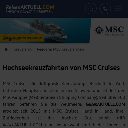
Tog
nav
Kreuzfahrt
Reederei MSC Kreuzfahrten
Hochseekreuzfahrten von MSC Cruises
MSC Cruises
, die drittgrößte Kreuzfahrtgesellschaft der Welt,
hat ihren Hauptsitz in Genf in der Schweiz
und ist
Teil der
MSC-Gruppe (
Mediterranean
Shipping Company
)
. Seit
über 300
Jahren befahren Sie die Weltmeere.
Reisen
AKTUELL.COM
arbeitet seit
2015
mit MSC Cruises Hand in Hand. Ihre
Zufriedenheit ist das höchste Gut, somit
trifft
Reisen
AKTUELL.COM
eine Vorauswahl und bietet Ihnen in