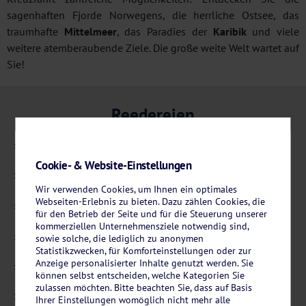
sagenhaften Fjorde Norwegens, die herrliche Ostsee, das
traumhafte
Mittelmeer
, das Paradies der
Karibik
und viele
weitere atemberaubende Ziele. Die große weite Welt wartet auf
Sie!
Reedereien
>
1A Vista Reisen
Cookie- & Website-Einstellungen
>
A-ROSA
Wir verwenden Cookies, um Ihnen ein optimales
Webseiten-Erlebnis zu bieten. Dazu zählen Cookies, die
> AIDA
für den Betrieb der Seite und für die Steuerung unserer
kommerziellen Unternehmensziele notwendig sind,
> Boat Bike Tours
sowie solche, die lediglich zu anonymen
Statistikzwecken, für Komforteinstellungen oder zur
Anzeige personalisierter Inhalte genutzt werden. Sie
> Color Line
können selbst entscheiden, welche Kategorien Sie
zulassen möchten. Bitte beachten Sie, dass auf Basis
>
Compass Kreuzfahrten
Ihrer Einstellungen womöglich nicht mehr alle