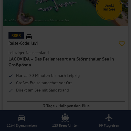
Direkt
am See
© LAGOVIDA – Das Ferienresort am Störmthaler See
RRRR
Reise-Code:
lavi
Leipziger Neuseenland
LAGOVIDA – Das Ferienresort am Störmthaler See in
Großpösna
Nur ca. 20 Minuten bis nach Leipzig
Großes Freizeitangebot vor Ort
Direkt am See mit Sandstrand
3 Tage • Halbpension Plus
149 €
schon ab
p.P.
1264
Eigenanreisen
125
Kreuzfahrten
99
Flugreisen