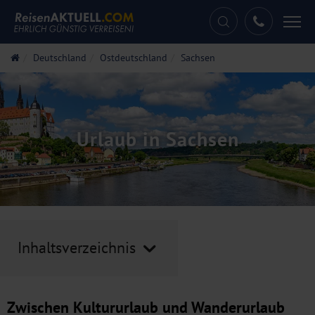
Tog
nav
Deutschland
Ostdeutschland
Sachsen
Urlaub in Sachsen
Inhaltsverzeichnis
Zwischen Kultururlaub und Wanderurlaub