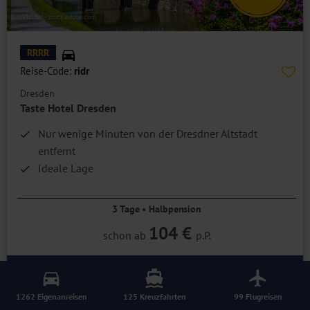
© wkbilder - stock.adobe.com
RRRR
Reise-Code:
ridr
Dresden
Taste Hotel Dresden
Nur wenige Minuten von der Dresdner Altstadt
entfernt
Ideale Lage
3 Tage • Halbpension
104 €
schon ab
p.P.
zum Angebot
1262
Eigenanreisen
125
Kreuzfahrten
99
Flugreisen