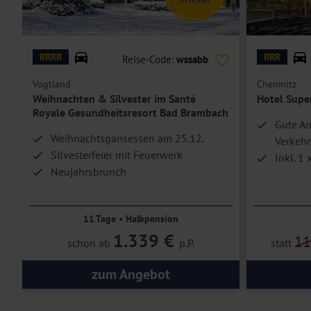
© Santé Royale Gesundheitsresort Bad Brambach
© modernmovie - st
RRRR
RRR
Reise-Code:
wssabb
Vogtland
Chemnitz
Weihnachten & Silvester im Santé
Hotel Supe
Royale Gesundheitsresort Bad Brambach
e
Gute An
Weihnachtsgansessen am 25.12.
Verkehr
Silvesterfeier mit Feuerwerk
Inkl. 1 
Neujahrsbrunch
11 Tage • Halbpension
1.339 €
1
schon ab
p.P.
statt
zum Angebot