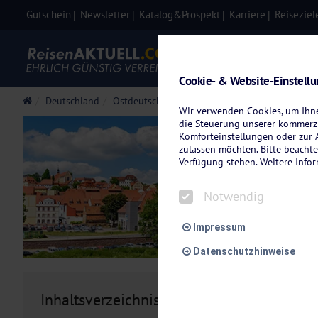
Gutschein
Newsletter
Katalog&Prospekt
Karriere
Reiseziel
Eigenanre
Cookie- & Website-Einstell
Deutschland
Ostdeutschland
Sachsen
Wir verwenden Cookies, um Ihnen
die Steuerung unserer kommerzi
Komforteinstellungen oder zur A
zulassen möchten. Bitte beachte
Verfügung stehen. Weitere Info
Notwendig
Impressum
Datenschutzhinweise
Inhaltsverzeichnis