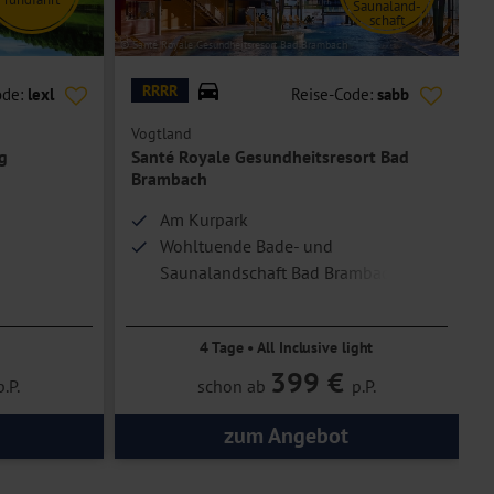
Saunaland-
schaft
© Santé Royale Gesundheitsresort Bad Brambach
© S
RRRR
ode:
lexl
Reise-Code:
sabb
Vogtland
E
g
Santé Royale Gesundheitsresort Bad
Brambach
Am Kurpark
Wohltuende Bade- und
Saunalandschaft Bad Brambach
4 Tage • All Inclusive light
399 €
p.P.
schon ab
p.P.
zum Angebot