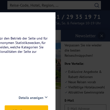
0261 / 29 35 19 71
Beratung & Buchung
Mo.-Fr. 08-19 Uhr / Sa., So. & Feiertage 10-19 Uhr
Newsletter
ür den Betrieb der Seite und für
anonymen Statistikzwecken, für
Verpassen Sie nie wieder
heiden, welche Kategorien Sie
die besten
ionalitäten der Seite zur
Reiseschnäppchen!
n
Ihre Vorteile:
Exklusive Angebote &
Rabatt-Aktionen
Neue Reisen vorab
Vielfältige Hotelauswahl
Attraktive Gewinnspiele
Details anzeigen
E-Mail