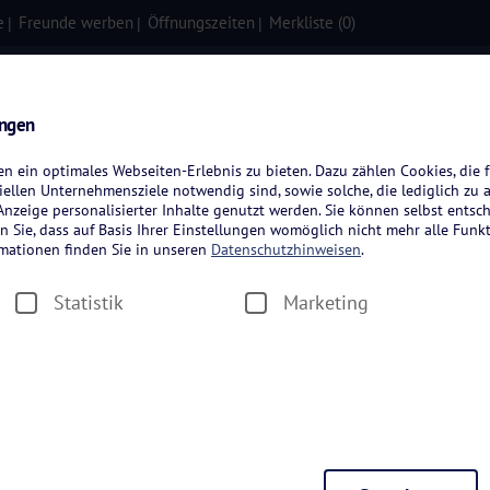
e
Freunde werben
Öffnungszeiten
Merkliste (
0
)
isen
Kreuzfahrten
Flugreisen
ungen
 ein optimales Webseiten-Erlebnis zu bieten. Dazu zählen Cookies, die f
ellen Unternehmensziele notwendig sind, sowie solche, die lediglich zu 
nzeige personalisierter Inhalte genutzt werden. Sie können selbst entsc
n Sie, dass auf Basis Ihrer Einstellungen womöglich nicht mehr alle Funkt
rmationen finden Sie in unseren
Datenschutzhinweisen
.
Urlaub in Sachse
Statistik
Marketing