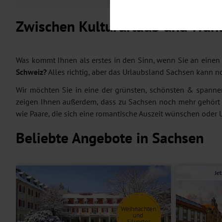
Notwendig
Diese Cookies sind für den Bet
Funktionalitäten. Außerdem könn
Zwischen Kultururlaub und Wan
möchten, um Ihnen unsere Dienst
Statistik
Um unser Angebot und unsere Web
Was kommt Ihnen als erstes in den Sinn, wenn Sie an eine
dieser Cookies können wir beisp
Schweiz?
Alles richtig, aber das Urlaubsland Sachsen kann no
unsere Inhalte optimieren. Wir 
Übermittlung, der auf unsere We
Wir möchten Sie in eine der grünsten, schönsten & spanne
Datenschutzhinweisen
. Sie kön
zeigen Ihnen außerdem, dass zu Sachsen noch mehr gehört
Marketing
wie Paare, die sich eine romantische Auszeit wünschen oder 
Diese Cookies werden genutzt, u
Beliebte Angebote in Sachsen
Je
Weihnachten
und
Silvester