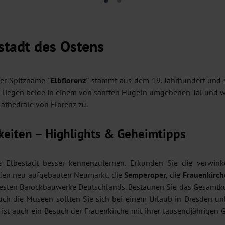
stadt des Ostens
 Der Spitzname
"Elbflorenz"
stammt aus dem 19. Jahrhundert und sp
o liegen beide in einem von sanften Hügeln umgebenen Tal und 
Kathedrale von Florenz zu.
keiten – Highlights & Geheimtipps
e Elbestadt besser kennenzulernen. Erkunden Sie die verwin
, den neu aufgebauten Neumarkt, die
Semperoper,
die
Frauenkirch
ntesten Barockbauwerke Deutschlands. Bestaunen Sie das Gesamtk
ch die Museen sollten Sie sich bei einem Urlaub in Dresden un
ist auch ein Besuch der Frauenkirche mit ihrer tausendjährigen