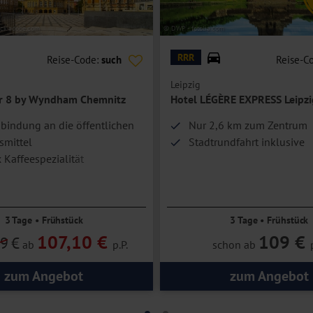
ock.adobe.com
© DWP - fotolia.com
RRR
Reise-Code:
such
Reise-C
Leipzig
r 8 by Wyndham Chemnitz
Hotel LÉGÈRE EXPRESS Leipzi
bindung an die öffentlichen
Nur 2,6 km zum Zentrum
smittel
Stadtrundfahrt inklusive
x Kaffeespezialität
3 Tage • Frühstück
3 Tage • Frühstück
107,10 €
109 €
19
€
ab
p.P.
schon ab
zum Angebot
zum Angebot