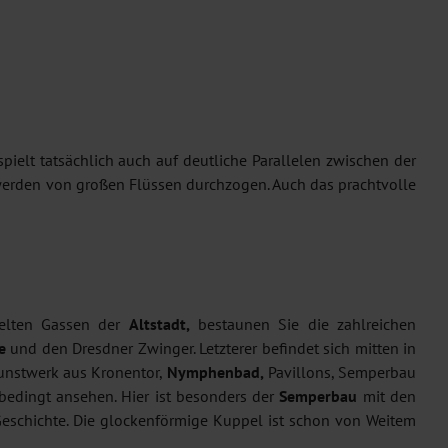
ielt tatsächlich auch auf deutliche Parallelen zwischen der
werden von großen Flüssen durchzogen. Auch das prachtvolle
kelten Gassen der
Altstadt,
bestaunen Sie die zahlreichen
e
und den Dresdner Zwinger. Letzterer befindet sich mitten in
unstwerk aus Kronentor,
Nymphenbad,
Pavillons, Semperbau
bedingt ansehen. Hier ist besonders der
Semperbau
mit den
 Geschichte. Die glockenförmige Kuppel ist schon von Weitem