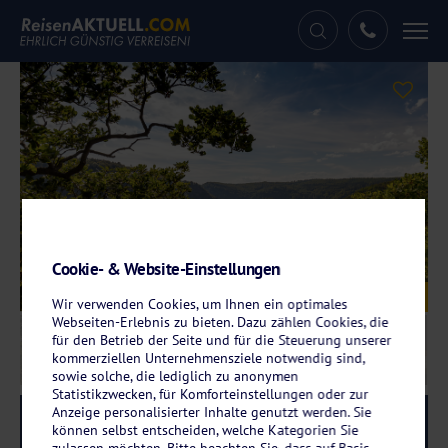
Tog
nav
Cookie- & Website-Einstellungen
Galerie
© Sebastian Grote - www.Sebastian-Grote.de
Wir verwenden Cookies, um Ihnen ein optimales
Webseiten-Erlebnis zu bieten. Dazu zählen Cookies, die
für den Betrieb der Seite und für die Steuerung unserer
kommerziellen Unternehmensziele notwendig sind,
sowie solche, die lediglich zu anonymen
Statistikzwecken, für Komforteinstellungen oder zur
Anzeige personalisierter Inhalte genutzt werden. Sie
Reise-Code:
feru
RRR
können selbst entscheiden, welche Kategorien Sie
zulassen möchten. Bitte beachten Sie, dass auf Basis