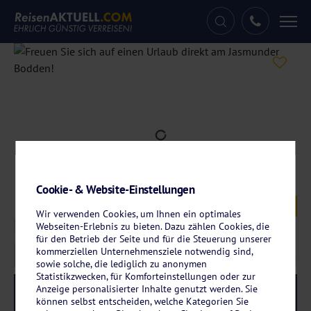
Tog
nav
Cookie- & Website-Einstellungen
Galerie
© Marina Martinshafen
Wir verwenden Cookies, um Ihnen ein optimales
Webseiten-Erlebnis zu bieten. Dazu zählen Cookies, die
für den Betrieb der Seite und für die Steuerung unserer
kommerziellen Unternehmensziele notwendig sind,
sowie solche, die lediglich zu anonymen
Statistikzwecken, für Komforteinstellungen oder zur
Anzeige personalisierter Inhalte genutzt werden. Sie
Reise-Code:
inar
RRRR
können selbst entscheiden, welche Kategorien Sie