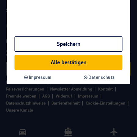
Sicherheit
Newsletter
Speichern
Aktuelle Reiseangebote, Urlaubsideen und Neuigkeiten aus der
Welt von
Reisen
AKTUELL.COM
erhalten:
Alle bestätigen
Anmelden
Impressum
Datenschutz
Partner werden
FAQ
Hotelkategorien
Reiseversicherungen
Newsletter Abmeldung
Kontakt
Freunde werben
AGB
Widerruf
Impressum
Datenschutzhinweise
Barrierefreiheit
Cookie-Einstellungen
Unsere Kanäle