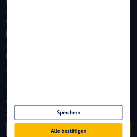
D - 56070 Koblenz
Telefon:
0261 / 29 35 19 71
Telefax: 0261 / 29 35 19 102
Besucht uns
Zahlungsarten
Sicherheit
Newsletter
Aktuelle Reiseangebote, Urlaubsideen und Neuigkeiten aus der
Speichern
Welt von
Reisen
AKTUELL.COM
erhalten:
Anmelden
Alle bestätigen