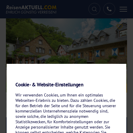
Tog
nav
Cookie- & Website-Einstellungen
Galerie
© Mühlen Hotel Konschake
Wir verwenden Cookies, um Ihnen ein optimales
Webseiten-Erlebnis zu bieten. Dazu zählen Cookies, die
für den Betrieb der Seite und für die Steuerung unserer
kommerziellen Unternehmensziele notwendig sind,
sowie solche, die lediglich zu anonymen
Statistikzwecken, für Komforteinstellungen oder zur
Reise-Code:
smbu
RRR
Anzeige personalisierter Inhalte genutzt werden. Sie
können selbst entscheiden, welche Kategorien Sie