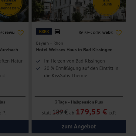
Getränke
Inkl.
zum
Sauna
Abendessen
© Hotel Weisses Haus
© H
RRRR
de:
rewu
Reise-Code:
webk
Bayern – Rhön
B
Wurzbach
Hotel Weisses Haus in Bad Kissingen
ften Natur
Im Herzen von Bad Kissingen
20 % Ermäßigung auf den Eintritt in
und
die KissSalis Therme
lus
3 Tage • Halbpension Plus
179,55 €
189
€
p.P.
statt
ab
p.P.
zum Angebot