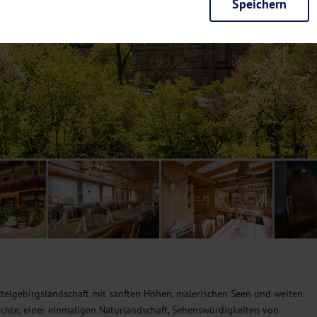
Speichern
rieb der Seite unbedingt notwendig und ermöglichen beispielsweise siche
en wir mit dieser Art von Cookies ebenfalls erkennen, ob Sie in Ihrem Pr
e bei einem erneuten Besuch unserer Seite schneller zur Verfügung zu st
seite weiter zu verbessern, erfassen wir anonymisierte Daten für Statis
ielsweise die Besucherzahlen und den Effekt bestimmter Seiten unseres 
nutzen hierfür Dienste von Google und Facebook. Durch diese Dienste kan
bsite erfassten Daten, kommen. Weitere Hinweise zu der Verarbeitung Ihr
nen Ihre Einwilligung jederzeit in den
Cookie-Einstellungen
widerrufen.
m Ihnen personalisierte Inhalte, passend zu Ihren Interessen anzuzeigen.
ttelgebirgslandschaft mit sanften Höhen, malerischen Seen und weiten
schichte, einer einmaligen Naturlandschaft, Sehenswürdigkeiten von