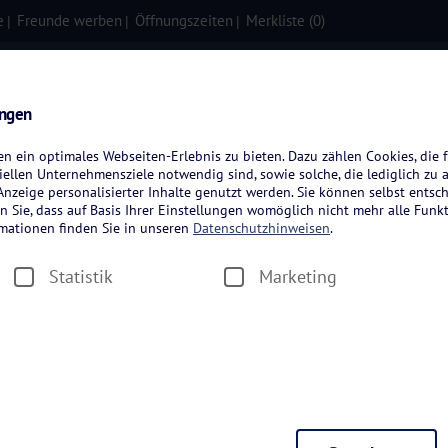
e
Freunde werben
Öffnungszeiten
Merkliste (
0
)
isen
Kreuzfahrten
Flugreisen
ungen
 ein optimales Webseiten-Erlebnis zu bieten. Dazu zählen Cookies, die f
ellen Unternehmensziele notwendig sind, sowie solche, die lediglich zu 
nzeige personalisierter Inhalte genutzt werden. Sie können selbst entsc
n Sie, dass auf Basis Ihrer Einstellungen womöglich nicht mehr alle Funkt
rmationen finden Sie in unseren
Datenschutzhinweisen
.
Statistik
Marketing