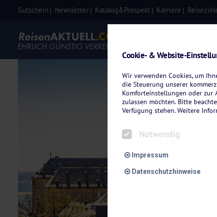
Gutschein
Newsletter
Katalog&Prospekt
Karriere
Reiseziel
Eigenanre
Cookie- & Website-Einstell
Wir verwenden Cookies, um Ihnen
die Steuerung unserer kommerzi
Komforteinstellungen oder zur A
zulassen möchten. Bitte beachte
Verfügung stehen. Weitere Info
Notwendig
Impressum
Datenschutzhinweise