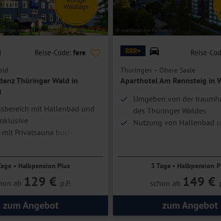
Ruhige
Waldlage
hrradkeller sowie einen Aufzug, mit dem Sie bequem alle Zimmer des
hüringer Wald
© Aparthotel Am Rennsteig
emeinen nicht geeignet. Bitte kontaktieren Sie im Zweifel unser
RRR+
Reise-Code:
fere
Reise-Co
ald
Thüringen – Obere Saale
idenz Thüringer Wald in
Aparthotel Am Rennsteig in 
h eingerichtet und bieten ein Doppelbett oder getrennte Betten, Bad
g
Umgeben von der traumha
en Panoramablick. Der Großteil der Zimmer verfügt zudem über einen
sbereich mit Hallenbad und
des Thüringer Waldes
nklusive
Nutzung von Hallenbad 
t für eine Person.
mit Privatsauna buchbar
Außenpool
Tage • Halbpension Plus
3 Tage • Halbpension P
129 €
149 €
hon ab
p.P.
schon ab
zum Angebot
zum Angebot