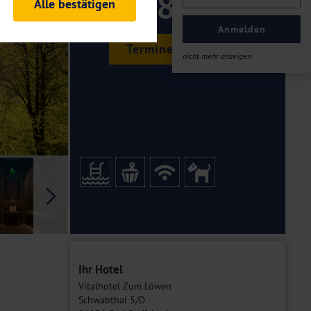
189 ,-
Alle bestätigen
rheitsrelevante
ofil eingeloggt bleiben
Anmelden
ellen.
Termine & Preise
nicht mehr anzeigen
tiken und Analysen. Mithilfe
Web-Auftritts ermitteln und
n es zu einer Drittlands
er Daten finden Sie in unseren
Galerie
Ihr Hotel
Vitalhotel Zum Löwen
Schwabthal 5/D