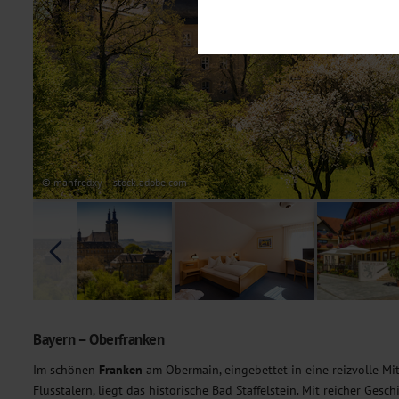
Notwendig
Diese Cookies sind für den Bet
Funktionalitäten. Außerdem könn
möchten, um Ihnen unsere Dienst
Statistik
Um unser Angebot und unsere Web
dieser Cookies können wir beisp
unsere Inhalte optimieren. Wir 
Übermittlung, der auf unsere We
Datenschutzhinweisen
. Sie kön
© manfredxy – stock.adobe.com
Marketing
Diese Cookies werden genutzt, u
Bayern – Oberfranken
Im schönen
Franken
am Obermain, eingebettet in eine reizvolle Mi
Flusstälern, liegt das historische Bad Staffelstein. Mit reicher Ge