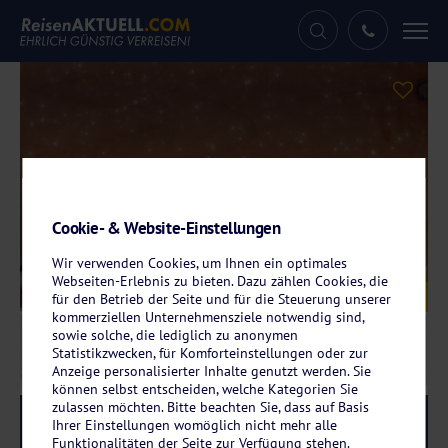
Tog
nav
Cookie- & Website-Einstellungen
Wir verwenden Cookies, um Ihnen ein optimales
Webseiten-Erlebnis zu bieten. Dazu zählen Cookies, die
Galerie
© Swetlana Wall - Fotolia
für den Betrieb der Seite und für die Steuerung unserer
kommerziellen Unternehmensziele notwendig sind,
sowie solche, die lediglich zu anonymen
Statistikzwecken, für Komforteinstellungen oder zur
Anzeige personalisierter Inhalte genutzt werden. Sie
können selbst entscheiden, welche Kategorien Sie
zulassen möchten. Bitte beachten Sie, dass auf Basis
Reise-Code:
whpaln
RRRR
Ihrer Einstellungen womöglich nicht mehr alle
Funktionalitäten der Seite zur Verfügung stehen.