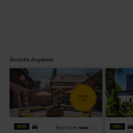
Ähnliche Angebote
Ruhige
Lage
© Das Marienhöh
© Hotel am Zoo
RRRR
RRR+
Reise-Code:
malw