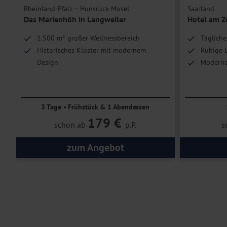
Rheinland-Pfalz – Hunsrück-Mosel
Saarland
Das Marienhöh in Langweiler
Hotel am Z
1.500 m² großer Wellnessbereich
Tägliche
Historisches Kloster mit modernem
Ruhige 
Design
Moderne
Ruhe und Erholung im Hunsrück
3 Tage • Frühstück & 1 Abendessen
179 €
schon ab
p.P.
s
zum Angebot