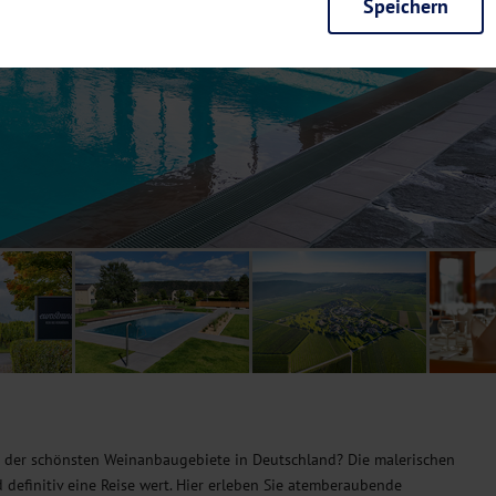
Speichern
rieb der Seite unbedingt notwendig und ermöglichen beispielsweise siche
en wir mit dieser Art von Cookies ebenfalls erkennen, ob Sie in Ihrem Pr
e bei einem erneuten Besuch unserer Seite schneller zur Verfügung zu st
seite weiter zu verbessern, erfassen wir anonymisierte Daten für Statis
ielsweise die Besucherzahlen und den Effekt bestimmter Seiten unseres 
nutzen hierfür Dienste von Google und Facebook. Durch diese Dienste kan
bsite erfassten Daten, kommen. Weitere Hinweise zu der Verarbeitung Ihr
nen Ihre Einwilligung jederzeit in den
Cookie-Einstellungen
widerrufen.
m Ihnen personalisierte Inhalte, passend zu Ihren Interessen anzuzeigen.
m der schönsten Weinanbaugebiete in Deutschland? Die malerischen
definitiv eine Reise wert. Hier erleben Sie atemberaubende