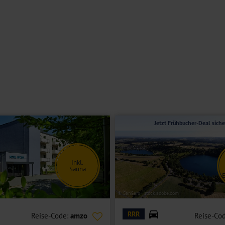
Jetzt Frühbucher-Deal siche
Inkl.
Sauna
E
© SanGero - stock.adobe.com
RRR
Reise-Code:
amzo
Reise-Co