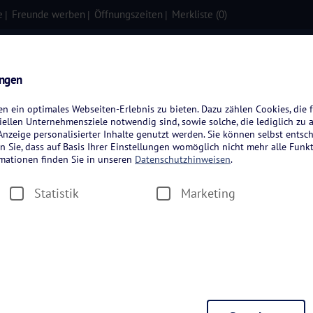
e
Freunde werben
Öffnungszeiten
Merkliste (
0
)
isen
Kreuzfahrten
Flugreisen
ungen
 ein optimales Webseiten-Erlebnis zu bieten. Dazu zählen Cookies, die f
ellen Unternehmensziele notwendig sind, sowie solche, die lediglich zu 
nzeige personalisierter Inhalte genutzt werden. Sie können selbst entsc
n Sie, dass auf Basis Ihrer Einstellungen womöglich nicht mehr alle Funkt
rmationen finden Sie in unseren
Datenschutzhinweisen
.
Statistik
Marketing