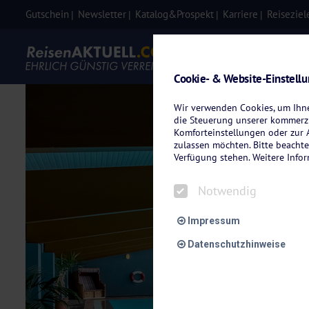
Gutschein
Newsletter
Katalog&Prospekt
Karriere
Reiseziel
Eigenanre
Cookie- & Website-Einstell
Wir verwenden Cookies, um Ihnen
die Steuerung unserer kommerzi
Komforteinstellungen oder zur A
zulassen möchten. Bitte beachte
Verfügung stehen. Weitere Info
Notwendig
Impressum
Datenschutzhinweise