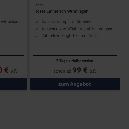
Mosel
W
Hotel Emmerich Winningen
e
rentiusbads
Katzensprung nach Koblenz
Umgeben von Wäldern und Weinbergen
Zahlreiche Möglichkeiten für Wander-
und Radtouren
n
3 Tage • Halbpension
0 €
99 €
p.P.
schon ab
p.P.
zum Angebot