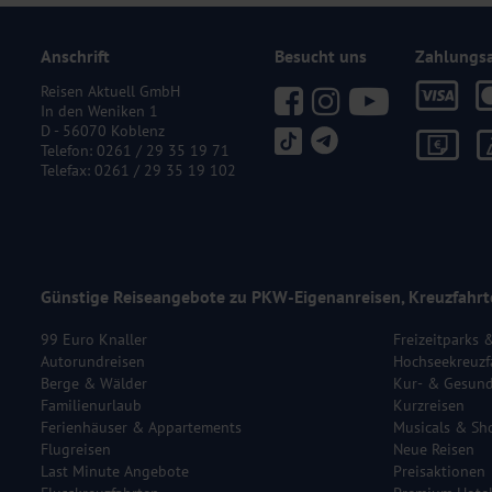
Anschrift
Besucht uns
Zahlungs
Reisen Aktuell GmbH
In den Weniken 1
D - 56070 Koblenz
Telefon:
0261 / 29 35 19 71
Telefax: 0261 / 29 35 19 102
Günstige Reiseangebote zu PKW-Eigenanreisen, Kreuzfahrt
99 Euro Knaller
Freizeitparks 
Autorundreisen
Hochseekreuzf
Berge & Wälder
Kur- & Gesund
Familienurlaub
Kurzreisen
Ferienhäuser & Appartements
Musicals & Sh
Flugreisen
Neue Reisen
Last Minute Angebote
Preisaktionen