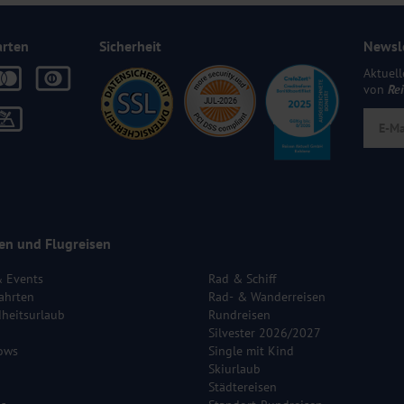
arten
Sicherheit
Newsl
Aktuell
von
Re
en und Flugreisen
& Events
Rad & Schiff
ahrten
Rad- & Wanderreisen
heitsurlaub
Rundreisen
Silvester 2026/2027
ows
Single mit Kind
Skiurlaub
Städtereisen