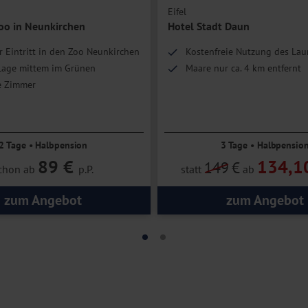
Eifel
oo in Neunkirchen
Hotel Stadt Daun
r Eintritt in den Zoo Neunkirchen
Kostenfreie Nutzung des Lau
Lage mittem im Grünen
Maare nur ca. 4 km entfernt
 Zimmer
2 Tage • Halbpension
3 Tage • Halbpensio
89 €
134,1
149
€
chon ab
p.P.
statt
ab
zum Angebot
zum Angebot