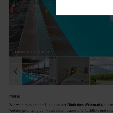
Notwendig
Diese Cookies sind für den Bet
Funktionalitäten. Außerdem könn
möchten, um Ihnen unsere Dienst
Statistik
Um unser Angebot und unsere Web
dieser Cookies können wir beisp
unsere Inhalte optimieren. Wir 
Übermittlung, der auf unsere We
Datenschutzhinweisen
. Sie kön
© Eurostrand Resort Moseltal
Marketing
Diese Cookies werden genutzt, u
Mosel
Wie wäre es mit einem Urlaub an der
Römischen Weinstraße
, eine
Weinberge entlang der Mosel bieten traumhafte Ausblicke und sind 