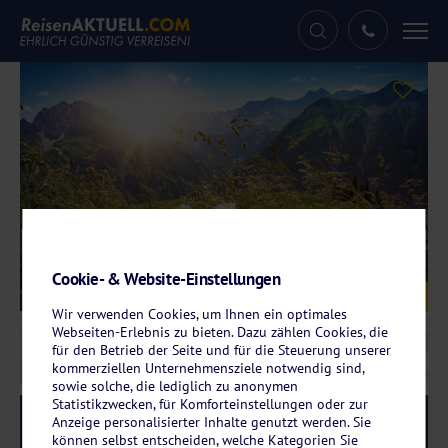
Tog
nav
Cookie- & Website-Einstellungen
Galerie
© Elena Schweitzer – fotolia.com
Wir verwenden Cookies, um Ihnen ein optimales
Webseiten-Erlebnis zu bieten. Dazu zählen Cookies, die
für den Betrieb der Seite und für die Steuerung unserer
kommerziellen Unternehmensziele notwendig sind,
sowie solche, die lediglich zu anonymen
Statistikzwecken, für Komforteinstellungen oder zur
Reise-Code:
spwa
Anzeige personalisierter Inhalte genutzt werden. Sie
RRR
können selbst entscheiden, welche Kategorien Sie