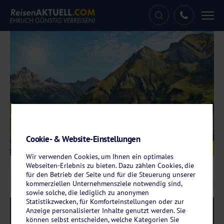
Tog
nav
Cookie- & Website-Einstellungen
Galerie
© fotolia.com
Wir verwenden Cookies, um Ihnen ein optimales
Webseiten-Erlebnis zu bieten. Dazu zählen Cookies, die
für den Betrieb der Seite und für die Steuerung unserer
kommerziellen Unternehmensziele notwendig sind,
sowie solche, die lediglich zu anonymen
Statistikzwecken, für Komforteinstellungen oder zur
Reise-Code:
mida
Anzeige personalisierter Inhalte genutzt werden. Sie
RRRR
können selbst entscheiden, welche Kategorien Sie