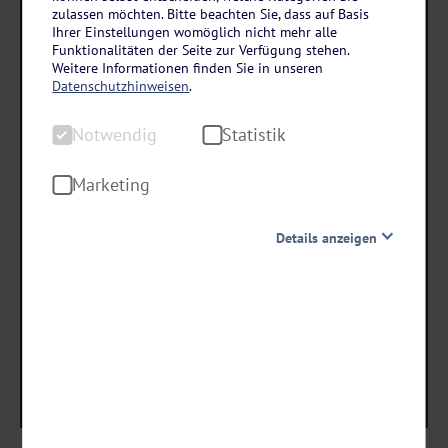
Österreich – Vorarlberg
zulassen möchten. Bitte beachten Sie, dass auf Basis
Hotel Walliserhof in Brand bei Bludenz
Ihrer Einstellungen womöglich nicht mehr alle
Funktionalitäten der Seite zur Verfügung stehen.
3 Tage • Halbpension
Weitere Informationen finden Sie in unseren
Datenschutzhinweisen
.
Zahlreiche Aktivitäten wie Golf, Tennis oder Ponyreiten
Nutzung des Fitnessraums
Notwendig
Statistik
Marketing
schon ab €
199 ,-
Details anzeigen
Notwendig
Termine & Preise
Diese Cookies sind für den Betrieb der Seite unbedingt
notwendig und ermöglichen beispielsweise
sicherheitsrelevante Funktionalitäten. Außerdem
können wir mit dieser Art von Cookies ebenfalls
erkennen, ob Sie in Ihrem Profil eingeloggt bleiben
möchten, um Ihnen unsere Dienste bei einem erneuten
Besuch unserer Seite schneller zur Verfügung zu stellen.