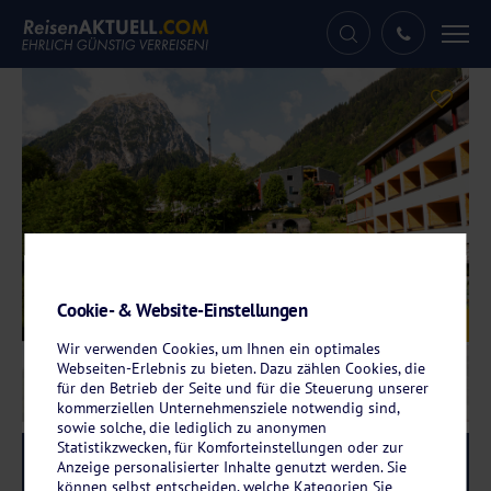
Tog
nav
Cookie- & Website-Einstellungen
Galerie
© Hotel Walliserhof
Wir verwenden Cookies, um Ihnen ein optimales
Webseiten-Erlebnis zu bieten. Dazu zählen Cookies, die
für den Betrieb der Seite und für die Steuerung unserer
kommerziellen Unternehmensziele notwendig sind,
sowie solche, die lediglich zu anonymen
Statistikzwecken, für Komforteinstellungen oder zur
Reise-Code:
walb
RRRR
Anzeige personalisierter Inhalte genutzt werden. Sie
können selbst entscheiden, welche Kategorien Sie