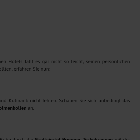
 Hotels fällt es gar nicht so leicht, seinen persönlichen
lten, erfahren Sie nun:
und Kulinarik nicht fehlen. Schauen Sie sich unbedingt das
Holmenkollen
an.
r Ruhe durch die
Stadtviertel Bryggen
,
Tyskebryggen
mit der