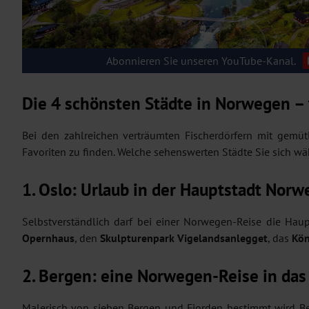
Abonnieren Sie unseren YouTube-Kanal.
Die 4 schönsten Städte in Norwegen – 
Bei den zahlreichen verträumten Fischerdörfern mit gemüt
Favoriten zu finden. Welche sehenswerten Städte Sie sich wä
1. Oslo: Urlaub in der Hauptstadt Nor
Selbstverständlich darf bei einer Norwegen-Reise die Haup
Opernhaus
, den
Skulpturenpark
Vigelandsanlegget
, das
Kön
2. Bergen: eine Norwegen-Reise in das
Malerisch von sieben Bergen und Fjorden bestimmt wird Be