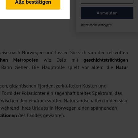
Alle bestätigen
rheitsrelevante
ofil eingeloggt bleiben
Anmelden
ellen.
nicht mehr anzeigen
tiken und Analysen. Mithilfe
Web-Auftritts ermitteln und
n es zu einer Drittlands
er Daten finden Sie in unseren
eise nach Norwegen und lassen Sie sich von den reizvollen
chen Metropolen
wie Oslo mit
geschichtsträchtigen
Bann ziehen. Die Hauptrolle spielt vor allem die
Natur
gen, gigantischen Fjorden, zerklüfteten Küsten und
Form der Polarlichter ein sagenhaft breites Spektrum, das
 Zwischen den eindrucksvollen Naturlandschaften finden sich
e während Ihres Urlaubs in Norwegen einen spannenden
ditionen
des Landes gewähren.