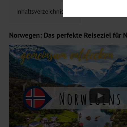
Notwendig
Diese Cookies sind für den Bet
Inhaltsverzeichnis
Funktionalitäten. Außerdem könn
möchten, um Ihnen unsere Dienst
Statistik
Um unser Angebot und unsere Web
Norwegen: Das perfekte Reiseziel für 
dieser Cookies können wir beisp
unsere Inhalte optimieren. Wir 
Übermittlung, der auf unsere We
Datenschutzhinweisen
. Sie kön
Marketing
Diese Cookies werden genutzt, u