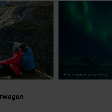
© Felix Pergande - stock.adobe.com
orwegen