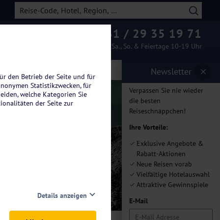
0261 / 29 35 19 71
Beratung & Buchung
Mo.-Fr. 08-19 Uhr / Sa., So. & Feiertage 10-19 Uhr
Newsletter
ür den Betrieb der Seite und für
anonymen Statistikzwecken, für
Verpassen Sie nie wieder
heiden, welche Kategorien Sie
die besten
ionalitäten der Seite zur
Reiseschnäppchen!
Ihre Vorteile:
en
Exklusive Angebote &
Rabatt-Aktionen
Neue Reisen vorab
Vielfältige Hotelauswahl
Attraktive Gewinnspiele
Details anzeigen
E-Mail