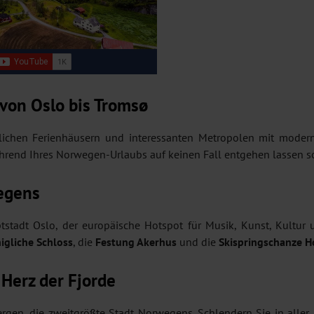
von Oslo bis Tromsø
lichen Ferienhäusern und interessanten Metropolen mit modernen
hrend Ihres Norwegen-Urlaubs auf keinen Fall entgehen lassen sol
wegens
tstadt Oslo, der europäische Hotspot für Musik, Kunst, Kultur 
igliche Schloss
, die
Festung Akerhus
und die
Skispringschanze 
 Herz der Fjorde
rgen, die zweitgrößte Stadt Norwegens. Schlendern Sie in alle