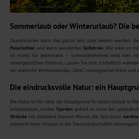
© Ivan Kmit - stock.adobe.com
Sommerlaub oder Winterurlaub? Die bes
Skandinavien kann das ganze Jahr über bereist werden, d
Polarlichter
und kann wunderbar
Skifahren
. Wie wäre es mi
ist nichts für jedermann – Schwindelfreiheit wird hier vo
unvergessliches Erlebnis. Lassen Sie sich schließlich währ
der arktische Winterkabeljau „Skrei“, norwegischer Käse und
Die eindrucksvolle Natur: ein Hauptgr
Die Natur ist für viele der Hauptgrund für einen Urlaub in
kristallklaren, wilden
Fjorden
gehört zu einer der spektakulä
Strände
mit strahlend blauem Wasser, die fast schon
karibis
während Ihres Urlaubs in die Traumlandschaften Norwegens 