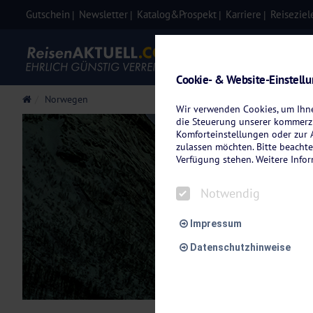
Gutschein
Newsletter
Katalog&Prospekt
Karriere
Reiseziel
Eigenanre
Cookie- & Website-Einstell
Norwegen
Wir verwenden Cookies, um Ihnen
die Steuerung unserer kommerzi
Komforteinstellungen oder zur A
zulassen möchten. Bitte beachte
Verfügung stehen. Weitere Info
U
Notwendig
Impressum
Datenschutzhinweise