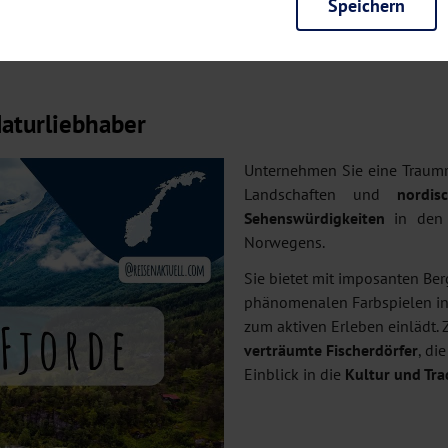
Speichern
rieb der Seite unbedingt notwendig und ermöglichen beispielsweise siche
en wir mit dieser Art von Cookies ebenfalls erkennen, ob Sie in Ihrem Pr
e bei einem erneuten Besuch unserer Seite schneller zur Verfügung zu st
seite weiter zu verbessern, erfassen wir anonymisierte Daten für Statis
Naturliebhaber
ielsweise die Besucherzahlen und den Effekt bestimmter Seiten unseres 
nutzen hierfür Dienste von Google und Facebook. Durch diese Dienste kan
bsite erfassten Daten, kommen. Weitere Hinweise zu der Verarbeitung Ihr
Unternehmen Sie eine Traumr
nen Ihre Einwilligung jederzeit in den
Cookie-Einstellungen
widerrufen.
Landschaften und
nordis
Sehenswürdigkeiten
in den 
m Ihnen personalisierte Inhalte, passend zu Ihren Interessen anzuzeigen.
Norwegens.
Sie bietet mit imposanten Ber
phänomenalen Farbspielen in 
zum aktiven Erleben einlädt.
verträumte Fischerdörfer
, di
Einblick in die
Kultur und Tra