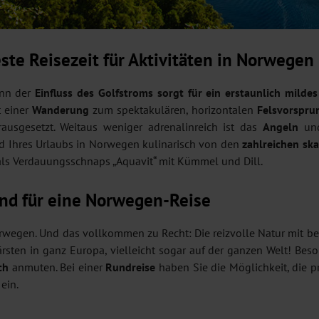
te Reisezeit für Aktivitäten in Norwegen
enn der
Einfluss des Golfstroms sorgt für ein erstaunlich milde
t einer
Wanderung
zum spektakulären, horizontalen
Felsvorspru
rausgesetzt. Weitaus weniger adrenalinreich ist das
Angeln
und
end Ihres Urlaubs in Norwegen kulinarisch von den
zahlreichen sk
 als Verdauungsschnaps „Aquavit“ mit Kümmel und Dill.
und für eine Norwegen-Reise
 Norwegen. Und das vollkommen zu Recht: Die reizvolle Natur mit 
rsten in ganz Europa, vielleicht sogar auf der ganzen Welt! Bes
ch
anmuten. Bei einer
Rundreise
haben Sie die Möglichkeit, die p
ein.