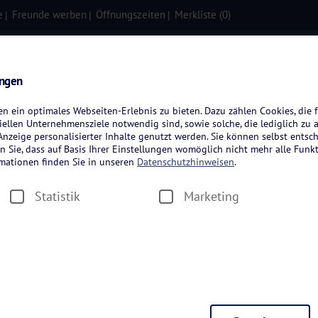
e
Freunde werben
Öffnungszeiten
Merkliste (
0
)
isen
Kreuzfahrten
Flugreisen
ungen
 ein optimales Webseiten-Erlebnis zu bieten. Dazu zählen Cookies, die f
ellen Unternehmensziele notwendig sind, sowie solche, die lediglich zu 
nzeige personalisierter Inhalte genutzt werden. Sie können selbst entsc
n Sie, dass auf Basis Ihrer Einstellungen womöglich nicht mehr alle Funkt
rmationen finden Sie in unseren
Datenschutzhinweisen
.
rlaub in Norweg
Statistik
Marketing