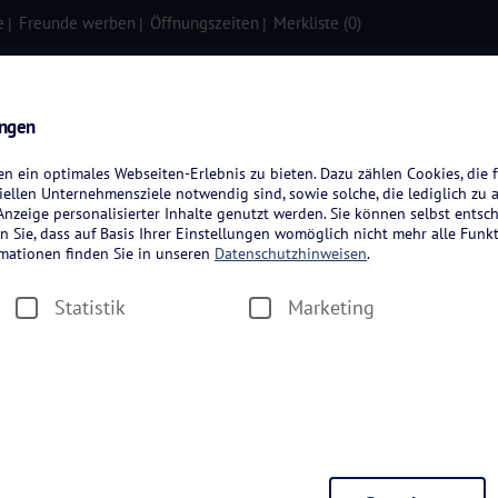
e
Freunde werben
Öffnungszeiten
Merkliste (
0
)
isen
Kreuzfahrten
Flugreisen
ungen
 ein optimales Webseiten-Erlebnis zu bieten. Dazu zählen Cookies, die f
ellen Unternehmensziele notwendig sind, sowie solche, die lediglich zu 
nzeige personalisierter Inhalte genutzt werden. Sie können selbst entsc
n Sie, dass auf Basis Ihrer Einstellungen womöglich nicht mehr alle Funkt
rmationen finden Sie in unseren
Datenschutzhinweisen
.
Statistik
Marketing