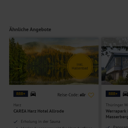
Einzelzimmer
sind Doppelzimmer zur Einzelbelegung.
Hoteleinrichtungen und Zimmerausstattung teilweise gegen Gebühr.
Ähnliche Angebote
Inkl.
Hallenbad
© marcus_hofmann – stock.adobe.com
© Werrapark Resort 
RRR+
RRR+
Reise-Code:
allr
Harz
Thüringer W
CAREA Harz Hotel Allrode
Werrapark 
Masserber
Erholung in der Sauna
Panoram