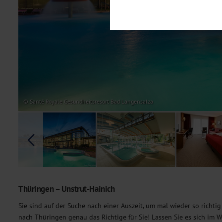
Notwendig
Diese Cookies sind für den Bet
Funktionalitäten. Außerdem könn
möchten, um Ihnen unsere Dienst
Statistik
Um unser Angebot und unsere Web
dieser Cookies können wir beisp
unsere Inhalte optimieren. Wir 
Übermittlung, der auf unsere We
Datenschutzhinweisen
. Sie kön
© Santé Royale Gesundheitsresort Bad Langensalza
Marketing
Diese Cookies werden genutzt, u
Thüringen – Unstrut-Hainich
Sie sind auf der Suche nach einer Auszeit, um mal wieder so richt
nach Thüringen genau das Richtige für Sie! Lassen Sie es sich im 