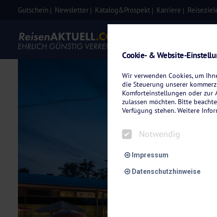
Gutschein
Newsletter
Katalog&Prospekt
Karriere
Reiseziel
Eigenanre
Cookie- & Website-Einstell
Wir verwenden Cookies, um Ihnen
die Steuerung unserer kommerzi
Komforteinstellungen oder zur A
zulassen möchten. Bitte beachte
Verfügung stehen. Weitere Info
Notwendig
Impressum
Datenschutzhinweise