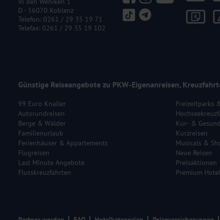
In den Weniken 1
D - 56070 Koblenz
Telefon:
0261 / 29 35 19 71
Telefax: 0261 / 29 35 19 102
Günstige Reiseangebote zu PKW-Eigenanreisen, Kreuzfahrt
99 Euro Knaller
Freizeitparks 
Autorundreisen
Hochseekreuzf
Berge & Wälder
Kur- & Gesund
Familienurlaub
Kurzreisen
Ferienhäuser & Appartements
Musicals & Sh
Flugreisen
Neue Reisen
Last Minute Angebote
Preisaktionen
Flusskreuzfahrten
Premium Hote
Partner werden
FAQ
Hotelkategorien
Reiseversicherungen