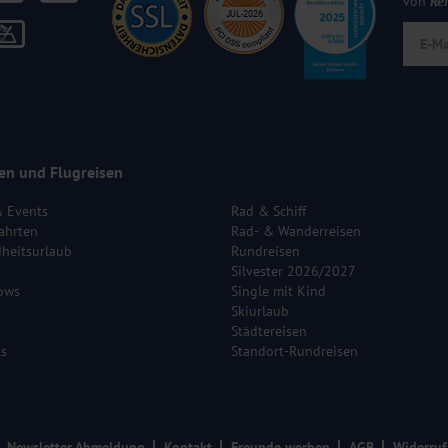
von
Re
en und Flugreisen
& Events
Rad & Schiff
ahrten
Rad- & Wanderreisen
heitsurlaub
Rundreisen
Silvester 2026/2027
ows
Single mit Kind
Skiurlaub
Städtereisen
ls
Standort-Rundreisen
Newsletter Abmeldung
Kontakt
Freunde werben
AGB
Widerruf