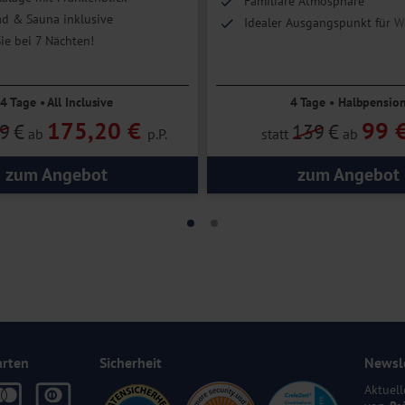
Familiäre Atmosphäre
d & Sauna inklusive
Idealer Ausgangspunkt für 
ie bei 7 Nächten!
4 Tage • All Inclusive
4 Tage • Halbpensio
175,20 €
99 
9
€
139
€
ab
p.P.
statt
ab
zum Angebot
zum Angebot
arten
Sicherheit
Newsl
Aktuell