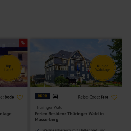
Top
Ruhige
Lage!
Waldlage
© Ferien Residenz Thüringer Wald
© d
RRRR
de:
bode
Reise-Code:
fere
Thüringer Wald
H
nlage
Ferien Residenz Thüringer Wald in
Masserberg
Wellnessbereich mit Hallenbad und