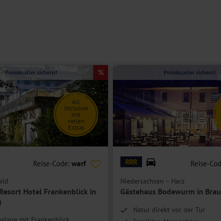
Preisknaller sichern!
Preisknaller sichern!
All
Inclusive
mit
vielen
Extras
Hotel Frankenblick
© Gästehaus Bodewurm
RRR
Reise-Code:
werf
Reise-Co
ald
Niedersachsen – Harz
Resort Hotel Frankenblick in
Gästehaus Bodewurm in Brau
g
Natur direkt vor der Tür
alage mit Frankenblick