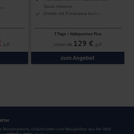
Sauna inklusive
Wanderungen
Zimmer mit Privatsauna buchbar
n
3 Tage • Halbpension Plus
€
129 €
p.P.
schon ab
p.P.
zum Angebot
etter
e Reiseangebote, Urlaubsideen und Neuigkeiten aus der Welt