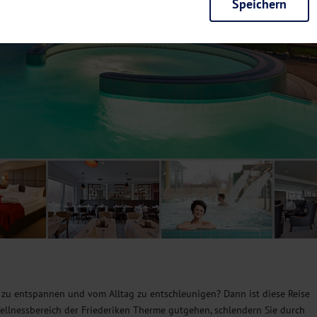
Speichern
rieb der Seite unbedingt notwendig und ermöglichen beispielsweise siche
en wir mit dieser Art von Cookies ebenfalls erkennen, ob Sie in Ihrem Pr
e bei einem erneuten Besuch unserer Seite schneller zur Verfügung zu st
seite weiter zu verbessern, erfassen wir anonymisierte Daten für Statis
ielsweise die Besucherzahlen und den Effekt bestimmter Seiten unseres 
nutzen hierfür Dienste von Google und Facebook. Durch diese Dienste kan
bsite erfassten Daten, kommen. Weitere Hinweise zu der Verarbeitung Ihr
nen Ihre Einwilligung jederzeit in den
Cookie-Einstellungen
widerrufen.
m Ihnen personalisierte Inhalte, passend zu Ihren Interessen anzuzeigen.
ig zu entspannen und vom Alltag zu entschleunigen? Dann ist diese Reise
Wellnessbereich der Friederiken Therme gutgehen, schlendern Sie durch