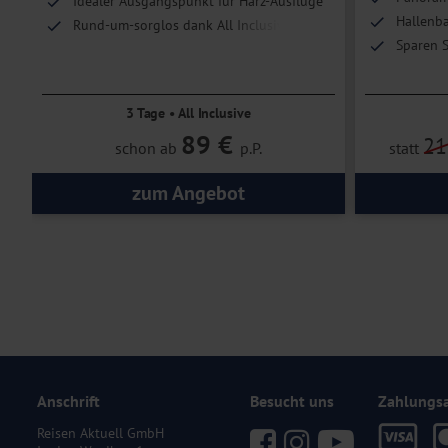
Idealer Ausgangspunkt für Harz-Ausflüge
Hallenba
Rund-um-sorglos dank All Inclusive
Sparen S
3 Tage • All Inclusive
89 €
21
schon ab
p.P.
statt
zum Angebot
Anschrift
Besucht uns
Zahlungs
Reisen Aktuell GmbH