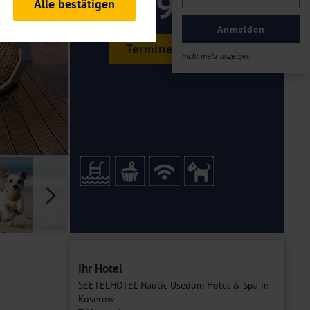
199 ,-
Alle bestätigen
rheitsrelevante
ofil eingeloggt bleiben
Anmelden
ellen.
Termine & Preise
nicht mehr anzeigen
tiken und Analysen. Mithilfe
Web-Auftritts ermitteln und
n es zu einer Drittlands
er Daten finden Sie in unseren
Galerie
Ihr Hotel
SEETELHOTEL Nautic Usedom Hotel & Spa in
Koserow