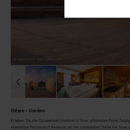
Notwendig
Diese Cookies sind für den Bet
Funktionalitäten. Außerdem könn
möchten, um Ihnen unsere Dienst
Statistik
Um unser Angebot und unsere Web
dieser Cookies können wir beisp
unsere Inhalte optimieren. Wir 
Übermittlung, der auf unsere We
Datenschutzhinweisen
. Sie kön
© stylefoto24 - stock.adobe.com
Marketing
Diese Cookies werden genutzt, u
Ostsee – Usedom
Erleben Sie die Ostseeinsel Usedom in ihrer schönsten Form: Salzi
ehemalige Fischerdorf Koserow, an der schmalsten Stelle der Insel 