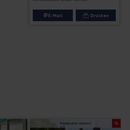
@
E-Mail
Drucken
Preisknaller sichern!