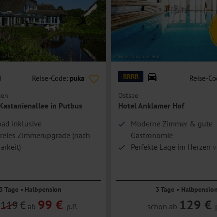
enallee
© Hotel Anklamer Hof
RRRR
Reise-Code:
puka
Reise-Co
gen
Ostsee
Kastanienallee in Putbus
Hotel Anklamer Hof
ad inklusive
Moderne Zimmer & gute
reies Zimmerupgrade (nach
Gastronomie
arkeit)
Perfekte Lage im Herzen 
 m² große Gartenanlage
Wellnessbereich mit Pool
2
auf 600 m
3 Tage • Halbpension
3 Tage • Halbpensio
99 €
129 €
119
€
t
ab
p.P.
schon ab