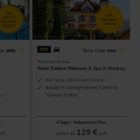
Inkl.
Inkl.
2
600 m
Wellness-
Wellness-
bereich
bereich
© Hotel Trofana
© H
RRR
de:
ahfa
Reise-Code:
trsw
Polnische Ostsee
P
Hotel Trofana Wellness & Spa in Misdroy
Nur rund 200 m zum Strand
Rabatt in nahegelegener Cafeteria
von Anklam
"Giovani Coffee"
 & Sauna
n
4 Tage • Halbpension Plus
129 €
p.P.
schon ab
p.P.