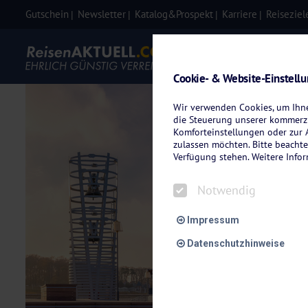
Gutschein
Newsletter
Katalog&Prospekt
Karriere
Reiseziel
Eigenanre
Cookie- & Website-Einstell
Wir verwenden Cookies, um Ihnen
die Steuerung unserer kommerzi
Komforteinstellungen oder zur A
zulassen möchten. Bitte beachte
Verfügung stehen. Weitere Info
Notwendig
Impressum
Datenschutzhinweise