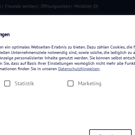
e
Freunde werben
Öffnungszeiten
Merkliste (
0
)
isen
Kreuzfahrten
Flugreisen
ungen
 ein optimales Webseiten-Erlebnis zu bieten. Dazu zählen Cookies, die f
ellen Unternehmensziele notwendig sind, sowie solche, die lediglich zu 
nzeige personalisierter Inhalte genutzt werden. Sie können selbst entsc
n Sie, dass auf Basis Ihrer Einstellungen womöglich nicht mehr alle Funkt
rmationen finden Sie in unseren
Datenschutzhinweisen
.
Statistik
Marketing