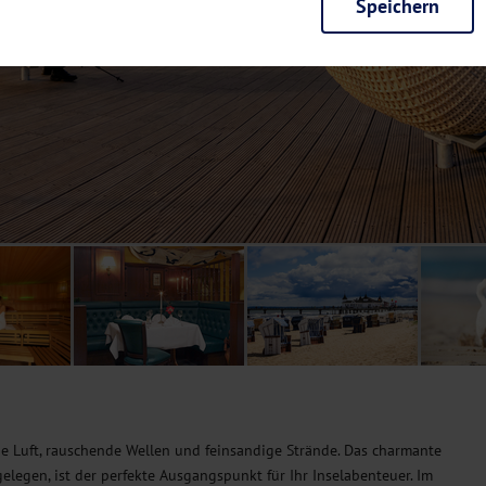
Speichern
rieb der Seite unbedingt notwendig und ermöglichen beispielsweise siche
en wir mit dieser Art von Cookies ebenfalls erkennen, ob Sie in Ihrem Pr
e bei einem erneuten Besuch unserer Seite schneller zur Verfügung zu st
seite weiter zu verbessern, erfassen wir anonymisierte Daten für Statis
ielsweise die Besucherzahlen und den Effekt bestimmter Seiten unseres 
nutzen hierfür Dienste von Google und Facebook. Durch diese Dienste kan
bsite erfassten Daten, kommen. Weitere Hinweise zu der Verarbeitung Ihr
nen Ihre Einwilligung jederzeit in den
Cookie-Einstellungen
widerrufen.
m Ihnen personalisierte Inhalte, passend zu Ihren Interessen anzuzeigen.
ge Luft, rauschende Wellen und feinsandige Strände. Das charmante
gelegen, ist der perfekte Ausgangspunkt für Ihr Inselabenteuer. Im