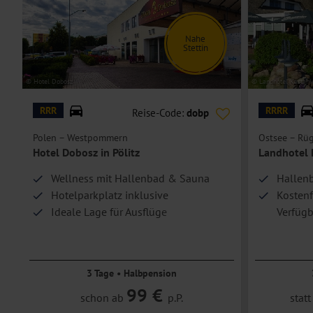
Nahe
Hoteleinrichtungen und Zimmerausstattung teilweise gegen Gebühr.
Stettin
© Hotel Dobosz
© Landhotel Kastani
RRR
RRRR
Reise-Code:
dobp
Polen – Westpommern
Ostsee – Rü
Hotel Dobosz in Pölitz
Landhotel 
Wellness mit Hallenbad & Sauna
Hallenb
Hotelparkplatz inklusive
Kostenf
Ideale Lage für Ausflüge
Verfügb
10.000
3 Tage • Halbpension
99 €
schon ab
p.P.
stat