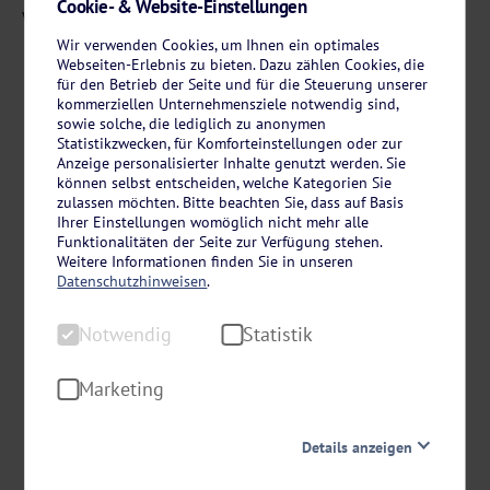
Cookie- & Website-Einstellungen
werden zu lassen!
Wir verwenden Cookies, um Ihnen ein optimales
Webseiten-Erlebnis zu bieten. Dazu zählen Cookies, die
für den Betrieb der Seite und für die Steuerung unserer
kommerziellen Unternehmensziele notwendig sind,
sowie solche, die lediglich zu anonymen
Statistikzwecken, für Komforteinstellungen oder zur
Anzeige personalisierter Inhalte genutzt werden. Sie
können selbst entscheiden, welche Kategorien Sie
zulassen möchten. Bitte beachten Sie, dass auf Basis
Ihrer Einstellungen womöglich nicht mehr alle
Funktionalitäten der Seite zur Verfügung stehen.
Weitere Informationen finden Sie in unseren
Datenschutzhinweisen
.
Notwendig
Statistik
Marketing
Unsere Frühbucher-Angebote für
Flusskreuzfahrten
Details anzeigen