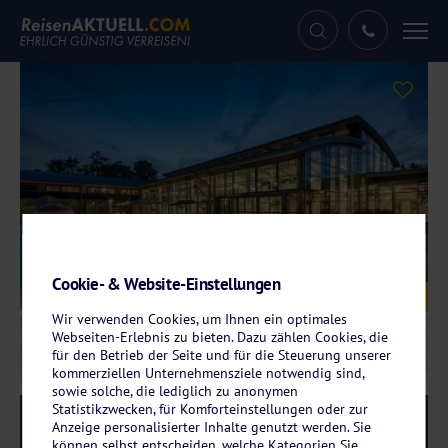
Tog
nav
Cookie- & Website-Einstellungen
Galerie
© Santé Royale Gesundheitsresort Bad Langensalza
Wir verwenden Cookies, um Ihnen ein optimales
Webseiten-Erlebnis zu bieten. Dazu zählen Cookies, die
für den Betrieb der Seite und für die Steuerung unserer
kommerziellen Unternehmensziele notwendig sind,
sowie solche, die lediglich zu anonymen
Statistikzwecken, für Komforteinstellungen oder zur
Reise-Code:
sabl
RRRR
Anzeige personalisierter Inhalte genutzt werden. Sie
können selbst entscheiden, welche Kategorien Sie