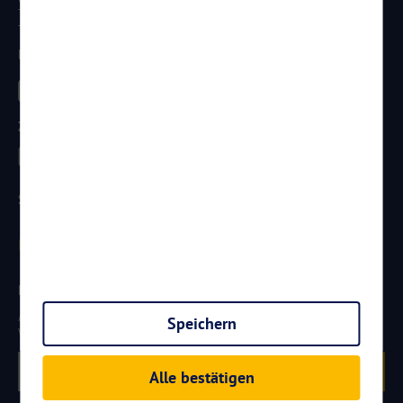
Telefon:
0261 / 29 35 19 71
Telefax: 0261 / 29 35 19 102
Besucht uns
Zahlungsarten
Sicherheit
Newsletter
Aktuelle Reiseangebote, Urlaubsideen und Neuigkeiten aus der
Speichern
Welt von
Reisen
AKTUELL.COM
erhalten:
Anmelden
Alle bestätigen