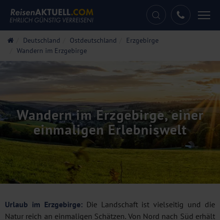
Tog
nav
Deutschland
Ostdeutschland
Erzgebirge
Wandern im Erzgebirge
Wandern im Erzgebirge, einer
einmaligen Erlebniswelt
Urlaub im
Erzgebirge:
Die Landschaft ist vielseitig und die
Natur reich an einmaligen Schätzen. Von Nord nach Süd erhält