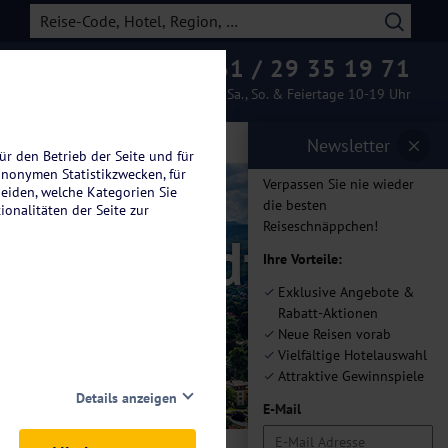
0261 / 29 35 19 71
Beratung & Buchung
Mo.-Fr. 08-19 Uhr / Sa., So. & Feiertage 10-19 Uhr
Newsletter
ür den Betrieb der Seite und für
anonymen Statistikzwecken, für
Verpassen Sie nie wieder
heiden, welche Kategorien Sie
die besten
ionalitäten der Seite zur
Reiseschnäppchen!
unte Stadt am
Ihre Vorteile:
Exklusive Angebote &
Rabatt-Aktionen
Neue Reisen vorab
Vielfältige Hotelauswahl
Attraktive Gewinnspiele
Details anzeigen
E-Mail