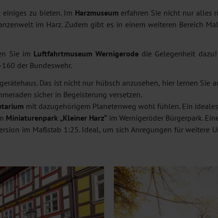
 einiges zu bieten. Im
Harzmuseum
erfahren Sie nicht nur alles
lanzenwelt im Harz. Zudem gibt es in einem weiteren Bereich M
ben Sie im
Luftfahrtmuseum Wernigerode
die Gelegenheit dazu!
C-160 der Bundeswehr.
gerätehaus. Das ist nicht nur hübsch anzusehen, hier lernen Sie a
meraden sicher in Begeisterung versetzen.
etarium
mit dazugehörigem Planetenweg wohl fühlen. Ein ideales A
Im
Miniaturenpark „Kleiner Harz“
im Wernigeröder Bürgerpark. Ein
ersion im Maßstab 1:25. Ideal, um sich Anregungen für weitere Ur