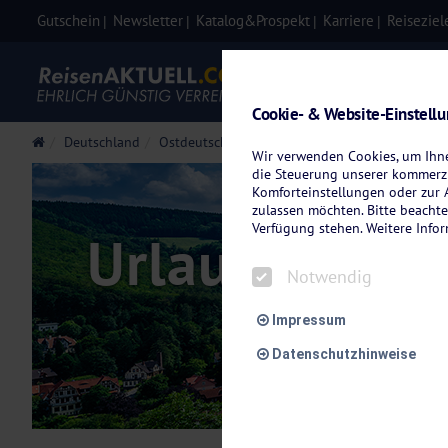
Gutschein
Newsletter
Katalog&Prospekt
Karriere
Reiseziel
Eigenanre
Cookie- & Website-Einstell
Deutschland
Ostdeutschland
Harz
Städte im Harz
We
Wir verwenden Cookies, um Ihnen
die Steuerung unserer kommerzi
Komforteinstellungen oder zur A
zulassen möchten. Bitte beachte
Verfügung stehen. Weitere Info
Urlaub in We
Notwendig
Impressum
Datenschutzhinweise