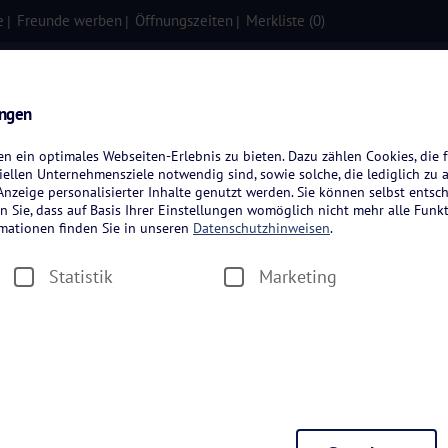
e
Freunde werben
Öffnungszeiten
Merkliste (
0
)
isen
Kreuzfahrten
Flugreisen
ungen
rnigerode im Harz
 ein optimales Webseiten-Erlebnis zu bieten. Dazu zählen Cookies, die f
ellen Unternehmensziele notwendig sind, sowie solche, die lediglich zu 
nzeige personalisierter Inhalte genutzt werden. Sie können selbst entsc
n Sie, dass auf Basis Ihrer Einstellungen womöglich nicht mehr alle Funkt
rmationen finden Sie in unseren
Datenschutzhinweisen
.
rnigerode – Die b
Statistik
Marketing
Harz