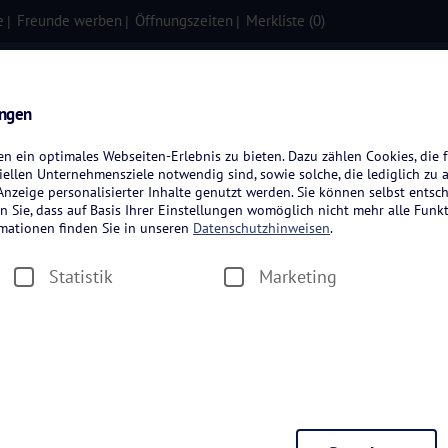
e
Freunde werben
Öffnungszeiten
Merkliste (
0
)
isen
Kreuzfahrten
Flugreisen
ungen
 ein optimales Webseiten-Erlebnis zu bieten. Dazu zählen Cookies, die f
ellen Unternehmensziele notwendig sind, sowie solche, die lediglich zu 
nzeige personalisierter Inhalte genutzt werden. Sie können selbst entsc
n Sie, dass auf Basis Ihrer Einstellungen womöglich nicht mehr alle Funkt
rmationen finden Sie in unseren
Datenschutzhinweisen
.
Urlaub in der Eife
Statistik
Marketing