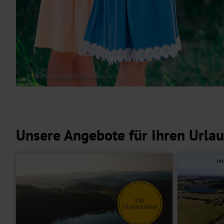
© travnikovstudio - stock.adobe.com
Unsere Angebote für Ihren Urlaub
Je
Inkl.
Silvesterfeier