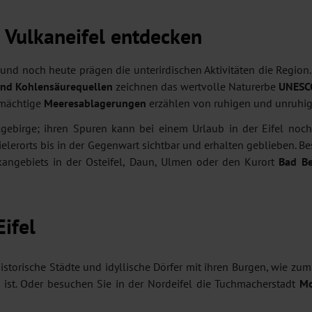
e Vulkaneifel entdecken
und noch heute prägen die unterirdischen Aktivitäten die Region.
und Kohlensäurequellen
zeichnen das wertvolle Naturerbe
UNESC
mächtige
Meeresablagerungen
erzählen von ruhigen und unruhig
elgebirge; ihren Spuren kann bei einem Urlaub in der Eifel n
elerorts bis in der Gegenwart sichtbar und erhalten geblieben. B
ngebiets in der Osteifel, Daun, Ulmen oder den Kurort
Bad Be
ifel
istorische Städte und idyllische Dörfer mit ihren Burgen, wie zum
ist. Oder besuchen Sie in der Nordeifel die Tuchmacherstadt
Mo