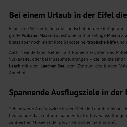
Bei einem Urlaub in der Eifel di
Feuer und Wasser haben die Landschaft in der Eifel geformt 
große
Vulkane, Maare,
Lavaströme und unzählige
Mineral- 
bietet aber noch mehr: Rote Sandsteine,
tropische Riffe
und 
Auch Neandertaler, Kelten und Römer erreichten das Mitt
Vulkaneifel oder bei Museumsführungen – die Relikte sind vi
Laach
mit dem
Laacher See,
dem Zentrum des jungen Vulka
Angebot.
Spannende Ausflugsziele in der E
Sehenswerte Ausflugsziele in der Eifel sind darüber hinaus h
heutzutage das Zentrum spannender Kulturveranstaltungen 
zahlreichen Museen oder der „Historischen Senfmühle“.