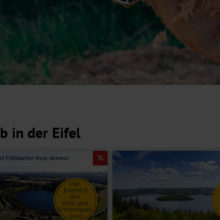
 in der Eifel
tzt Frühbucher-Deal sichern!
Inkl.
Eintritt in
den
Wild- und
Erlebnispark
Daun