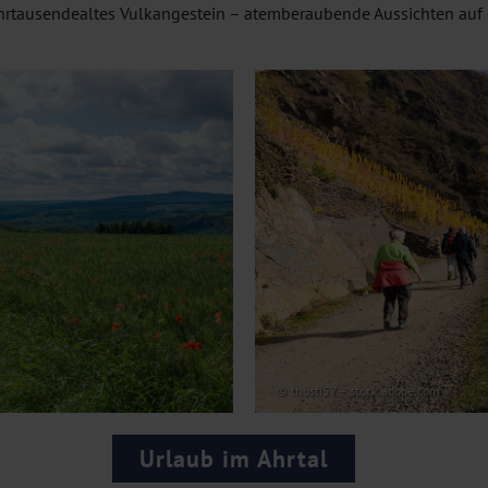
hrtausendealtes Vulkangestein – atemberaubende Aussichten auf di
© thosti57 – stock.adobe.com
Urlaub im Ahrtal