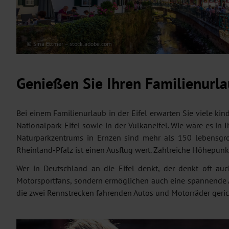
© Sina Ettmer – stock.adobe.com
Genießen Sie Ihren Familienurlau
Bei einem Familienurlaub in der Eifel erwarten Sie viele ki
Nationalpark Eifel sowie in der Vulkaneifel. Wie wäre es in
Naturparkzentrums in Ernzen sind mehr als 150 lebensgr
Rheinland-Pfalz ist einen Ausflug wert. Zahlreiche Höhepun
Wer in Deutschland an die Eifel denkt, der denkt oft a
Motorsportfans, sondern ermöglichen auch eine spannende A
die zwei Rennstrecken fahrenden Autos und Motorräder geric