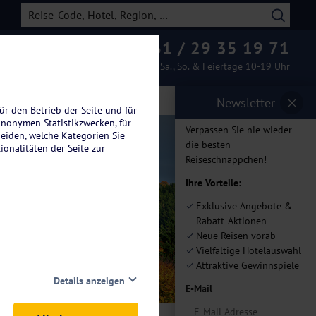
0261 / 29 35 19 71
Beratung & Buchung
Mo.-Fr. 08-19 Uhr / Sa., So. & Feiertage 10-19 Uhr
Newsletter
ür den Betrieb der Seite und für
anonymen Statistikzwecken, für
Verpassen Sie nie wieder
heiden, welche Kategorien Sie
die besten
ionalitäten der Seite zur
Reiseschnäppchen!
Ihre Vorteile:
l
Exklusive Angebote &
Rabatt-Aktionen
Neue Reisen vorab
Vielfältige Hotelauswahl
Attraktive Gewinnspiele
Details anzeigen
E-Mail