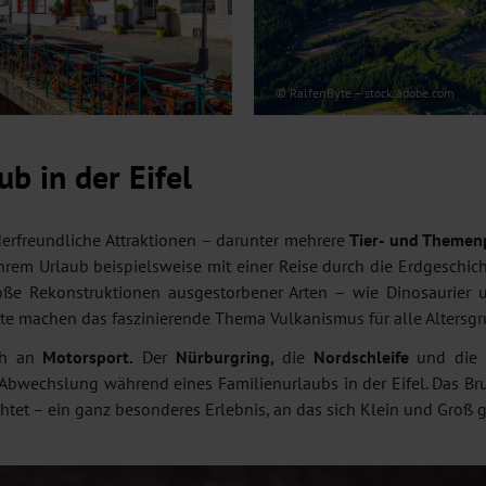
© RalfenByte – stock.adobe.com
b in der Eifel
nderfreundliche Attraktionen – darunter mehrere
Tier- und Themen
 Ihrem Urlaub beispielsweise mit einer Reise durch die Erdgeschi
oße Rekonstruktionen ausgestorbener Arten – wie Dinosaurie
kte machen das faszinierende Thema Vulkanismus für alle Altersgr
uch an
Motorsport.
Der
Nürburgring,
die
Nordschleife
und die
bwechslung während eines Familienurlaubs in der Eifel. Das Br
htet – ein ganz besonderes Erlebnis, an das sich Klein und Groß 