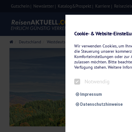
Gutschein
Newsletter
Katalog&Prospekt
Karriere
Reiseziel
Eigenanre
Cookie- & Website-Einstell
Deutschland
Westdeutschland
Eifel
Wir verwenden Cookies, um Ihnen
die Steuerung unserer kommerzi
Komforteinstellungen oder zur A
zulassen möchten. Bitte beachte
Verfügung stehen. Weitere Info
Notwendig
Impressum
Datenschutzhinweise