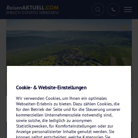
Tog
nav
Cookie- & Website-Einstellungen
Galerie
© Eurostrand Resort Moseltal
Wir verwenden Cookies, um Ihnen ein optimales
Webseiten-Erlebnis zu bieten. Dazu zählen Cookies, die
für den Betrieb der Seite und für die Steuerung unserer
kommerziellen Unternehmensziele notwendig sind,
sowie solche, die lediglich zu anonymen
Statistikzwecken, für Komforteinstellungen oder zur
Reise-Code:
eule
RRRR
Anzeige personalisierter Inhalte genutzt werden. Sie
können selbst entscheiden, welche Kategorien Sie