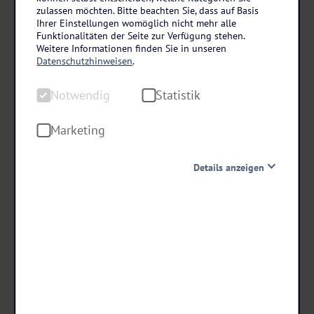
Mosel
zulassen möchten. Bitte beachten Sie, dass auf Basis
Eurostrand Resort Moseltal in Leiwen
Ihrer Einstellungen womöglich nicht mehr alle
Funktionalitäten der Seite zur Verfügung stehen.
5 Tage • All Inclusive
Weitere Informationen finden Sie in unseren
Datenschutzhinweisen
.
Wellnessbereich mit Hallenbad und Außenpool
Früh buchen und sparen!
Notwendig
Statistik
Ausflüge zubuchbar
Marketing
459
,-
statt ab €
Details anzeigen
413,10
ab €
Notwendig
Diese Cookies sind für den Betrieb der Seite unbedingt
notwendig und ermöglichen beispielsweise
Termine & Preise
sicherheitsrelevante Funktionalitäten. Außerdem
können wir mit dieser Art von Cookies ebenfalls
erkennen, ob Sie in Ihrem Profil eingeloggt bleiben
möchten, um Ihnen unsere Dienste bei einem erneuten
Besuch unserer Seite schneller zur Verfügung zu stellen.