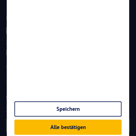
Telefon:
0261 / 29 35 19 71
Telefax: 0261 / 29 35 19 102
Besucht uns
Zahlungsarten
Sicherheit
Newsletter
Aktuelle Reiseangebote, Urlaubsideen und Neuigkeiten aus der
Speichern
Welt von
Reisen
AKTUELL.COM
erhalten:
Anmelden
Alle bestätigen