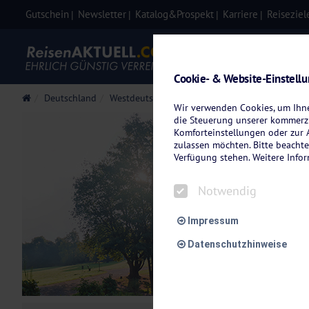
Gutschein
Newsletter
Katalog&Prospekt
Karriere
Reiseziel
Eigenanre
Cookie- & Website-Einstell
Deutschland
Westdeutschland
Teutoburger Wald
Wir verwenden Cookies, um Ihnen
die Steuerung unserer kommerzi
Komforteinstellungen oder zur A
zulassen möchten. Bitte beachte
Verfügung stehen. Weitere Info
Urlau
Notwendig
Impressum
Datenschutzhinweise