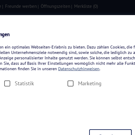
e
Freunde werben
Öffnungszeiten
Merkliste (
0
)
isen
Kreuzfahrten
Flugreisen
ungen
 ein optimales Webseiten-Erlebnis zu bieten. Dazu zählen Cookies, die f
ellen Unternehmensziele notwendig sind, sowie solche, die lediglich zu 
nzeige personalisierter Inhalte genutzt werden. Sie können selbst entsc
n Sie, dass auf Basis Ihrer Einstellungen womöglich nicht mehr alle Funkt
rmationen finden Sie in unseren
Datenschutzhinweisen
.
b im Teutoburge
Statistik
Marketing