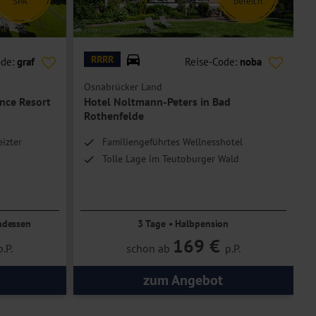
SPA
bereich
© Hotel Noltmann-Peters
© H
RRRR
ode:
graf
Reise-Code:
noba
Osnabrücker Land
O
ance Resort
Hotel Noltmann-Peters in Bad
Rothenfelde
izter
Familiengeführtes Wellnesshotel
Tolle Lage im Teutoburger Wald
ndessen
3 Tage • Halbpension
169 €
p.P.
schon ab
p.P.
zum Angebot