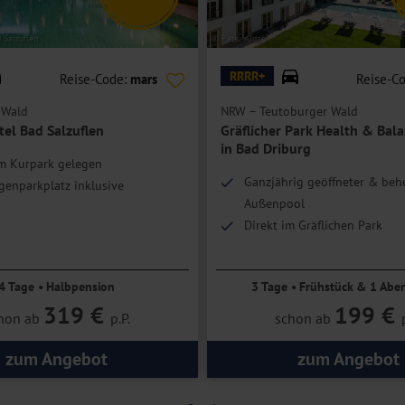
 Salzuflen
© Peter Aldag
RRRR+
Reise-Code:
mars
Reise-C
 Wald
NRW – Teutoburger Wald
tel Bad Salzuflen
Gräflicher Park Health & Bal
in Bad Driburg
am Kurpark gelegen
Ganzjährig geöffneter & behe
genparkplatz inklusive
Außenpool
Direkt im Gräflichen Park
4 Tage • Halbpension
3 Tage • Frühstück & 1 Abe
319 €
199 €
hon ab
p.P.
schon ab
zum Angebot
zum Angebot