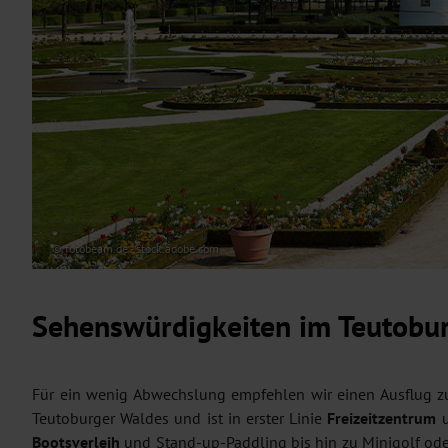
© fotobeam.de - stock.adobe.com
Sehenswürdigkeiten im Teutobur
Für ein wenig Abwechslung empfehlen wir einen Ausflug
Teutoburger Waldes und ist in erster Linie
Freizeitzentrum
u
Bootsverleih
und Stand-up-Paddling bis hin zu Minigolf oder