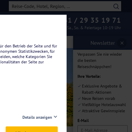
0261 / 29 35 19 71
Beratung & Buchung
Mo.-Fr. 08-19 Uhr / Sa., So. & Feiertage 10-19 Uhr
Newsletter
ür den Betrieb der Seite und für
anonymen Statistikzwecken, für
Verpassen Sie nie wieder
heiden, welche Kategorien Sie
die besten
ionalitäten der Seite zur
Reiseschnäppchen!
Ihre Vorteile:
r Wald
Exklusive Angebote &
Rabatt-Aktionen
Neue Reisen vorab
Vielfältige Hotelauswahl
Attraktive Gewinnspiele
Details anzeigen
E-Mail