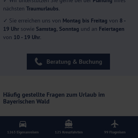
✓ Wir unterstützen Sie gerne bei der
Planung
Ihres
nächsten
Traumurlaubs
.
✓ Sie erreichen uns von
Montag bis Freitag
von
8 -
19 Uhr
sowie
Samstag, Sonntag
und an
Feiertagen
von
10 - 19 Uhr
.
Beratung & Buchung
Häufig gestellte Fragen zum Urlaub im
Bayerischen Wald
Was kann man im Bayerischen Wald unternehmen?
E
1263
Eigenanreisen
125
Kreuzfahrten
99
Flugreisen